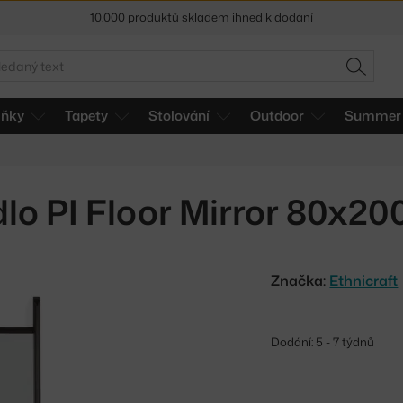
Sleva 5 % pro odběratele
newsletteru
edat
30 dní na vrácení zboží
HLEDAT
lňky
Tapety
Stolování
Outdoor
Summer 
dlo PI Floor Mirror 80x20
Značka:
Ethnicraft
Dodání: 5 - 7 týdnů