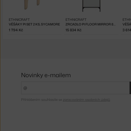
ETHNICRAFT
ETHNICRAFT
ETHN
VĚŠÁKY PI SET 2 KS, SYCAMORE
ZRCADLO PI FLOOR MIRROR 80X200, DARK BROWN
VĚŠÁ
1 794 Kč
15 834 Kč
3 61
Novinky e-mailem
Přihlášením souhlasíte se
zpracováním osobních údajů
.