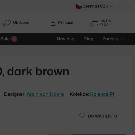
Čeština |
CZK
Košík
Oblíbené
Přihlásit
0 Kč
0
0
Sale
Novinky
Blog
Značky
0, dark brown
Designer:
Alain van Havre
Kolekce:
Kolekce PI
DO WISHLISTU