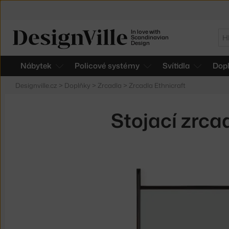
In love with
Hl
Scandinavian
Design
Nábytek
Policové systémy
Svítidla
Dop
Designville.cz
>
Doplňky
>
Zrcadla
>
Zrcadla Ethnicraft
Stojací zrca