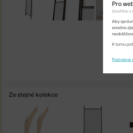
Pro we
(souhlas s 
Aby správn
snadno zji
neobtěžova
K tomu pot
Podrobné 
Ze stejné kolekce