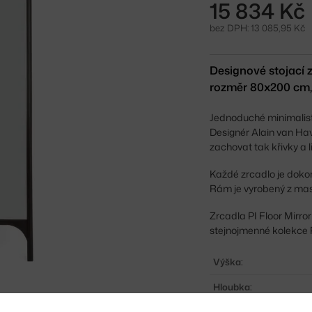
15 834 Kč
bez DPH: 13 085,95 Kč
Designové stojací z
rozměr 80x200 cm
Jednoduché minimalist
Designér Alain van Havr
zachovat tak křivky a li
Každé zrcadlo je dokon
Rám je vyrobený z ma
Zrcadla PI Floor Mirro
stejnojmenné kolekce 
Výška:
Hloubka: