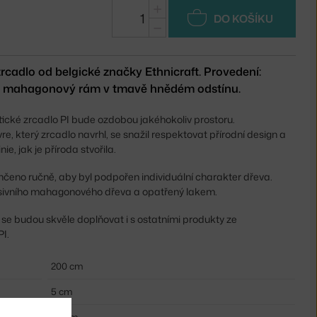
+
DO KOŠÍKU
−
rcadlo od belgické značky Ethnicraft. Provedení:
, mahagonový rám v tmavě hnědém odstínu.
ické zrcadlo PI bude ozdobou jakéhokoliv prostoru.
e, který zrcadlo navrhl, se snažil respektovat přírodní design a
nie, jak je příroda stvořila.
čeno ručně, aby byl podpořen individuální charakter dřeva.
sivního mahagonového dřeva a opatřený lakem.
r se budou skvěle doplňovat i s ostatními produkty ze
PI.
200 cm
5 cm