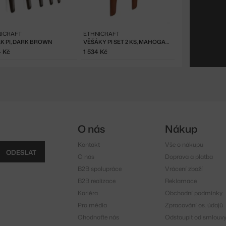
ICRAFT
ETHNICRAFT
K PI, DARK BROWN
VĚŠÁKY PI SET 2 KS, MAHOGANY
4 Kč
1 534 Kč
O nás
Nákup
Kontakt
Vše o nákupu
ODESLAT
O nás
Doprava a platba
B2B spolupráce
Vrácení zboží
B2B realizace
Reklamace
Kariéra
Obchodní podmínky
Pro média
Zpracování os. údajů
Ohodnoťte nás
Odstoupit od smlouv