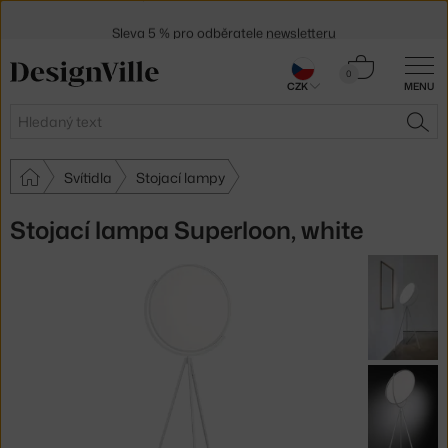
Sleva 5 % pro odběratele
newsletteru
30 dní na vrácení zboží
Košík
0
CZK
MENU
0 Kč
Hledat
HLE
Svítidla
Stojací lampy
Stojací lampa Superloon, white