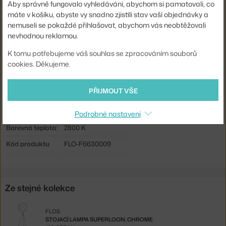
Aby správně fungovalo vyhledávání, abychom si pamatovali, co
máte v košíku, abyste vy snadno zjistili stav vaší objednávky a
Hlavní materiál:
kov
nemuseli se pokaždé přihlašovat, abychom vás neobtěžovali
Světelný tok:
2716 lm
nevhodnou reklamou.
Příkon:
48 W
K tomu potřebujeme váš souhlas se zpracováním souborů
Patice / zdroj:
vestavěný LED zdroj
cookies. Děkujeme.
Stmívatelné:
ano
PŘIJMOUT VŠE
Distribuce světla:
nepřímé světlo
Zdroj součástí:
ano, vestavěný
Podrobné nastavení
Barevná teplota:
2800 K
Kód produktu
FLO-F6630009
Ze stejné kolekce
FLOS
STOJACÍ LAMPA SUPERLOON, CHROME