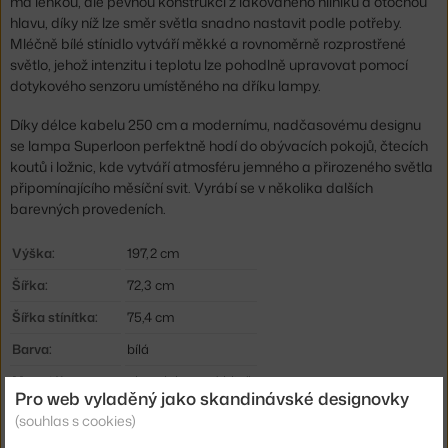
má lehkou, ale pevnou konstrukci z lakovaného hliníku a otočnou
hlavu, díky níž lze směr světla snadno nastavit podle potřeby.
Mléčně bílé stínidlo vytváří měkké a rovnoměrně rozprostřené
světlo, jehož intenzitu i teplotu lze pohodlně upravovat pomocí
dotykového senzoru umístěného na dříku lampy.
Díky délce kabelu 250 cm a modernímu, nadčasovému designu
se lampa Superloon perfektně hodí do obývacích pokojů, čtecích
koutů i ložnic, kde vytváří atmosféru jemného a přirozeného světla
připomínajícího měsíční svit. Vyrábí se v několika dalších
barevných provedeních.
Výška:
197,2 cm
Šířka:
72,3 cm
Šířka stínítka:
75,4 cm
Barva:
bílá
Materiál:
plast, lakovaný hliník
Pro web vyladěný jako skandinávské designovky
Délka kabelu:
2,5 m
(souhlas s cookies)
Krytí:
IP20