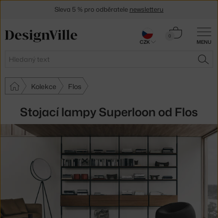
Sleva 5 % pro odběratele
newsletteru
30 dní na vrácení zboží
Košík
0
CZK
MENU
0 Kč
Hledat
HLE
Kolekce
Flos
Stojací lampy Superloon od Flos