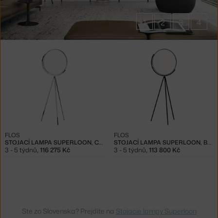
1
2
3
4
Produkty
v
kolekci
Lampy
Superloon
FLOS
FLOS
STOJACÍ LAMPA SUPERLOON, CHROME
STOJACÍ LAMPA SUPERLOON, BLACK
3 - 5 týdnů
,
116 275 Kč
3 - 5 týdnů
,
113 800 Kč
Ste zo Slovenska? Prejdite na
Stojacie lampy Superloon