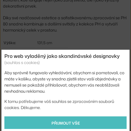
dekorativní prvek.
Díky své nadčasové estetice a sofistikovanému zpracování se PH
80 snadno kombinuje s dalšími svítidly z kolekce PH a vytváří
harmonický celek v prostoru.
Výška:
131,5 cm
Průměr:
32 cm
Pro web vyladěný jako skandinávské designovky
Šířka stínítka:
55 cm
(souhlas s cookies)
Barva:
bílá
Aby správně fungovalo vyhledávání, abychom si pamatovali, co
máte v košíku, abyste vy snadno zjistili stav vaší objednávky a
Materiál:
ocel, akryl
nemuseli se pokaždé přihlašovat, abychom vás neobtěžovali
Délka kabelu:
2,6 m
nevhodnou reklamou.
Krytí:
IP20
K tomu potřebujeme váš souhlas se zpracováním souborů
cookies. Děkujeme.
Hlavní materiál:
kov
Světelný tok:
1143 lm
PŘIJMOUT VŠE
Příkon:
18 W