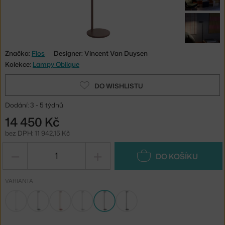
Značka:
Flos
Designer: Vincent Van Duysen
Kolekce:
Lampy Oblique
DO WISHLISTU
Dodání: 3 - 5 týdnů
14 450 Kč
bez DPH: 11 942,15 Kč
−
+
DO KOŠÍKU
VARIANTA