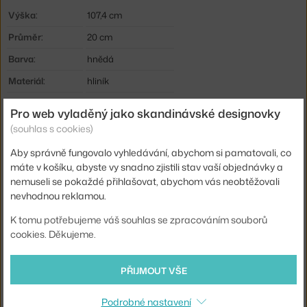
Výška:
107,4 cm
Průměr:
20 cm
Barva:
hnědá
Materiál:
hliník
Délka kabelu:
2,5 m
Pro web vyladěný jako skandinávské designovky
Krytí:
IP20
(souhlas s cookies)
Hlavní materiál:
kov
Aby správně fungovalo vyhledávání, abychom si pamatovali, co
máte v košíku, abyste vy snadno zjistili stav vaší objednávky a
Světelný tok:
482 lm
nemuseli se pokaždé přihlašovat, abychom vás neobtěžovali
Příkon:
10 W
nevhodnou reklamou.
Patice / zdroj:
vestavěný LED zdroj
K tomu potřebujeme váš souhlas se zpracováním souborů
cookies. Děkujeme.
Životnost:
50000 hod.
Stmívatelné:
ano
PŘIJMOUT VŠE
Distribuce světla:
přímé osvětlení
Zdroj součástí:
ano, vestavěný
Podrobné nastavení