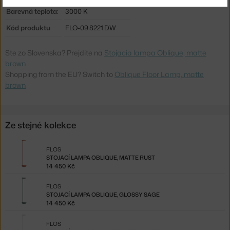
Barevná teplota:
3000 K
Kód produktu
FLO-09.8221.DW
Ste zo Slovenska? Prejdite na
Stojacia lampa Oblique, matte
brown
Shopping from the EU? Switch to
Oblique Floor Lamp, matte
brown
Ze stejné kolekce
FLOS
STOJACÍ LAMPA OBLIQUE, MATTE RUST
14 450 Kč
FLOS
STOJACÍ LAMPA OBLIQUE, GLOSSY SAGE
14 450 Kč
FLOS