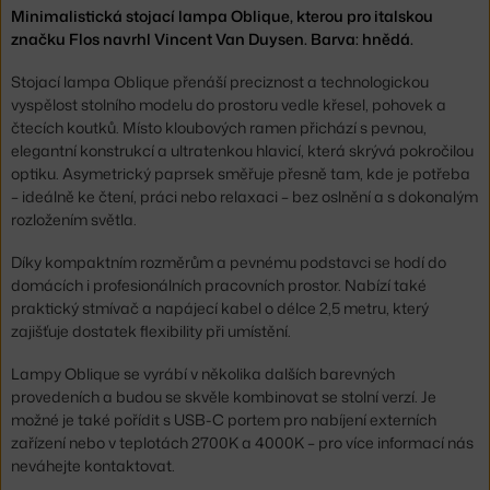
Minimalistická stojací lampa Oblique, kterou pro italskou
značku Flos navrhl Vincent Van Duysen. Barva: hnědá.
Stojací lampa Oblique přenáší preciznost a technologickou
vyspělost stolního modelu do prostoru vedle křesel, pohovek a
čtecích koutků. Místo kloubových ramen přichází s pevnou,
elegantní konstrukcí a ultratenkou hlavicí, která skrývá pokročilou
optiku. Asymetrický paprsek směřuje přesně tam, kde je potřeba
– ideálně ke čtení, práci nebo relaxaci – bez oslnění a s dokonalým
rozložením světla.
Díky kompaktním rozměrům a pevnému podstavci se hodí do
domácích i profesionálních pracovních prostor. Nabízí také
praktický stmívač a napájecí kabel o délce 2,5 metru, který
zajišťuje dostatek flexibility při umístění.
Lampy Oblique se vyrábí v několika dalších barevných
provedeních a budou se skvěle kombinovat se stolní verzí. Je
možné je také pořídit s USB-C portem pro nabíjení externích
zařízení nebo v teplotách 2700K a 4000K – pro více informací nás
neváhejte kontaktovat.