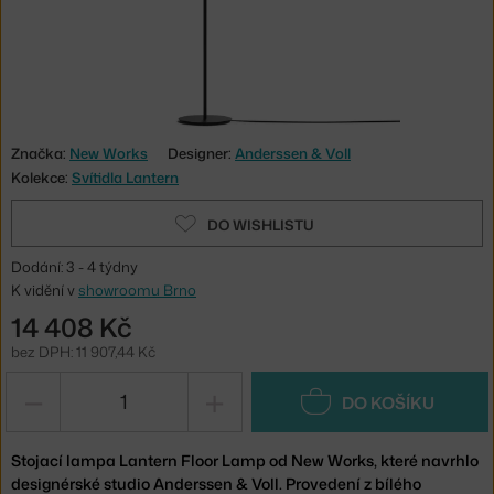
Značka:
New Works
Designer:
Anderssen & Voll
Kolekce:
Svítidla Lantern
DO WISHLISTU
Dodání: 3 - 4 týdny
K vidění v
showroomu Brno
14 408 Kč
bez DPH: 11 907,44 Kč
−
+
DO KOŠÍKU
Stojací lampa Lantern Floor Lamp od New Works, které navrhlo
designérské studio Anderssen & Voll. Provedení z bílého