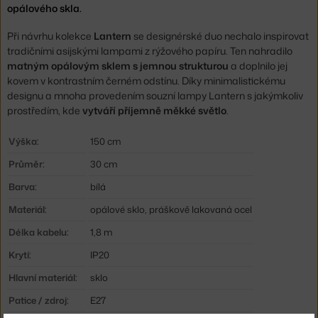
opálového skla.
Při návrhu kolekce
Lantern
se designérské duo nechalo inspirovat
tradičními asijskými lampami z rýžového papíru. Ten nahradilo
matným opálovým sklem s jemnou strukturou
a doplnilo jej
kovem v kontrastním černém odstínu. Díky minimalistickému
designu a mnoha provedením souzní lampy Lantern s jakýmkoliv
prostředím, kde
vytváří příjemně měkké světlo
.
Výška:
150 cm
Průměr:
30 cm
Barva:
bílá
Materiál:
opálové sklo, práškově lakovaná ocel
Délka kabelu:
1,8 m
Krytí:
IP20
Hlavní materiál:
sklo
Patice / zdroj:
E27