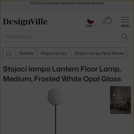
Sleva 5 % pro odběratele
newsletteru
30 dní na vrácení zboží
Košík
0
CZK
MENU
0 Kč
Hledat
HLE
Svítidla
Stojací lampy
Stojací lampy New Works
Stojací lampa Lantern Floor Lamp,
Medium, Frosted White Opal Glass