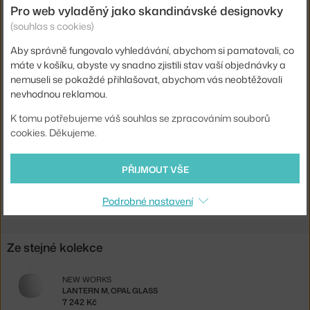
Stmívatelné:
ano
Pro web vyladěný jako skandinávské designovky
(souhlas s cookies)
Distribuce světla:
nepřímé světlo
Zdroj součástí:
ne
Aby správně fungovalo vyhledávání, abychom si pamatovali, co
máte v košíku, abyste vy snadno zjistili stav vaší objednávky a
Max Watt (LED):
11 W
nemuseli se pokaždé přihlašovat, abychom vás neobtěžovali
nevhodnou reklamou.
Kód produktu
NWK-20622
EAN
5712826206225
K tomu potřebujeme váš souhlas se zpracováním souborů
cookies. Děkujeme.
Ste zo Slovenska? Prejdite na
Stojacia lampa Lantern M, opal
glass
PŘIJMOUT VŠE
Shopping from the EU? Switch to
Lantern Floor Lamp M, opal
glass
Podrobné nastavení
Ze stejné kolekce
NEW WORKS
LANTERN M, OPAL GLASS
7 242 Kč