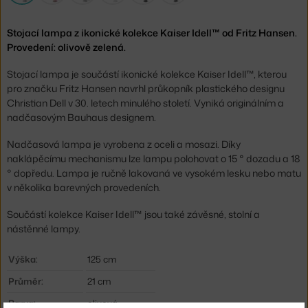
Stojací lampa z ikonické kolekce Kaiser Idell™ od Fritz Hansen.
Provedení: olivově zelená.
Stojací lampa je součástí ikonické kolekce Kaiser Idell™, kterou
pro značku Fritz Hansen navrhl průkopník plastického designu
Christian Dell v 30. letech minulého století. Vyniká originálním a
nadčasovým Bauhaus designem.
Nadčasová lampa je vyrobena z oceli a mosazi. Díky
naklápěcímu mechanismu lze lampu polohovat o 15 ° dozadu a 18
° dopředu. Lampa je ručně lakovaná ve vysokém lesku nebo matu
v několika barevných provedeních.
Součástí kolekce Kaiser Idell™ jsou také závěsné, stolní a
nástěnné lampy.
Výška:
125 cm
Průměr:
21 cm
Barva:
olivová