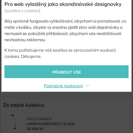
Pro web vyladěný jako skandinávské designovky
Materiál:
lakovaná ocel
(souhlas s cookies)
Hlavní materiál:
kov
Aby správně fungovalo vyhledávání, abychom si pamatovali, co
Patice / zdroj:
E27
máte v košíku, abyste vy snadno zjistili stav vaší objednávky a
nemuseli se pokaždé přihlašovat, abychom vás neobtěžovali
Distribuce světla:
přímé osvětlení
nevhodnou reklamou.
Kód produktu
FHA-21000405
K tomu potřebujeme váš souhlas se zpracováním souborů
EAN
5702370001735
cookies. Děkujeme.
Ste zo Slovenska? Prejdite na
Lampa Kaiser Idell™, olive green
PŘIJMOUT VŠE
Shopping from the EU? Switch to
Kaiser Idell™ Floor Lamp, olive
green
Podrobné nastavení
Ze stejné kolekce
FRITZ HANSEN
LAMPA KAISER IDELL™, BLACK
25 454 Kč