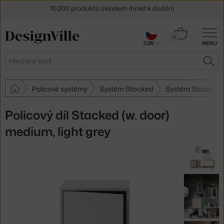
10.000 produktů skladem ihned k dodání
Sleva 5 % pro odběratele
newsletteru
Košík
0
30 dní na vrácení zboží
CZK
MENU
0 Kč
Hledat
HLE
Policové systémy
Systém Stacked
Systém Stacked 
Policový díl Stacked (w. door)
medium, light grey