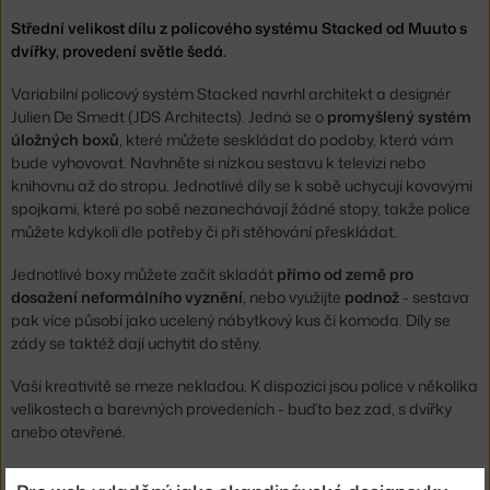
Střední velikost dílu z policového systému Stacked od Muuto s
dvířky, provedení světle šedá.
Variabilní policový systém Stacked navrhl architekt a designér
Julien De Smedt (JDS Architects). Jedná se o
promyšlený systém
úložných boxů
, které můžete seskládat do podoby, která vám
bude vyhovovat. Navhněte si nízkou sestavu k televizi nebo
knihovnu až do stropu. Jednotlivé díly se k sobě uchycují kovovými
spojkami, které po sobě nezanechávají žádné stopy, takže police
můžete kdykoli dle potřeby či při stěhování přeskládat.
Jednotlivé boxy můžete začít skladát
přímo od země pro
dosažení neformálního vyznění
, nebo využijte
podnož
- sestava
pak více působí jako ucelený nábytkový kus či komoda. Díly se
zády se taktéž dají uchytit do stěny.
Vaší kreativitě se meze nekladou. K dispozici jsou police v několika
velikostech a barevných provedeních - buďto bez zad, s dvířky
anebo otevřené.
Výška:
43,6 cm