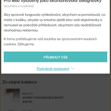
Pro web vyladěný jako skandinávské designovky
Hloubka:
35 cm
(souhlas s cookies)
Šířka:
43,6 cm
Aby správně fungovalo vyhledávání, abychom si pamatovali, co
máte v košíku, abyste vy snadno zjistili stav vaší objednávky a
Barva:
světle šedá
nemuseli se pokaždé přihlašovat, abychom vás neobtěžovali
Materiál:
lakovaná MDF
nevhodnou reklamou.
Kód produktu
MUU-STMDOME02
K tomu potřebujeme váš souhlas se zpracováním souborů
cookies. Děkujeme.
EAN
5713292822353
Ste zo Slovenska? Prejdite na
Polica Stacked (w. door) M, light grey
PŘIJMOUT VŠE
Shopping from the EU? Switch to
Stacked M with Door, light grey
Podrobné nastavení
Ze stejné kolekce
MUUTO
SVORKY STACKED 2KS, WHITE
402 Kč