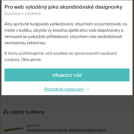
Pro web vyladěný jako skandinávské designovky
Výška:
43,6 cm
(souhlas s cookies)
Hloubka:
35 cm
Aby správně fungovalo vyhledávání, abychom si pamatovali, co
Šířka:
65,4 cm
máte v košíku, abyste vy snadno zjistili stav vaší objednávky a
nemuseli se pokaždé přihlašovat, abychom vás neobtěžovali
Barva:
světle šedá
nevhodnou reklamou.
Materiál:
lakovaná MDF
K tomu potřebujeme váš souhlas se zpracováním souborů
Kód produktu
MUU-STMBBLR02
cookies. Děkujeme.
EAN
5710562156354
PŘIJMOUT VŠE
Ste zo Slovenska? Prejdite na
Polica Stacked (w. back) L, light grey
Shopping from the EU? Switch to
Stacked L, light grey
Podrobné nastavení
Ze stejné kolekce
MUUTO
PODIUM STACKED 131X35, BROWN GREEN/GREY