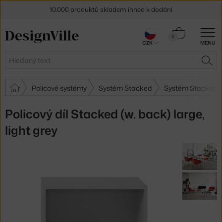
10.000 produktů skladem ihned k dodání
Sleva 5 % pro odběratele
newsletteru
Košík
0
CZK
MENU
0 Kč
30 dní na vrácení zboží
Hledat
HLE
Policové systémy
Systém Stacked
Systém Stacked 
Policový díl Stacked (w. back) large,
light grey