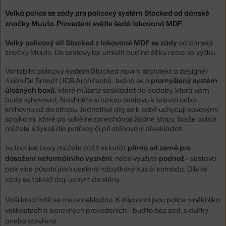
Velká police se zády pro policový systém Stacked od dánské
značky Muuto. Provedení světle šedá lakovaná MDF.
Velký policový díl Stacked z lakované MDF se zády
od dánské
značky Muuto. Do sestavy lze umístit buď na šířku nebo na výšku.
Variabilní policový systém Stacked navrhl architekt a designér
Julien De Smedt (JDS Architects). Jedná se o
promyšlený systém
úložných boxů
, které můžete seskládat do podoby, která vám
bude vyhovovat. Navhněte si nízkou sestavu k televizi nebo
knihovnu až do stropu. Jednotlivé díly se k sobě uchycují kovovými
spojkami, které po sobě nezanechávají žádné stopy, takže police
můžete kdykoli dle potřeby či při stěhování přeskládat.
Jednotlivé boxy můžete začít skladát
přímo od země pro
dosažení neformálního vyznění
, nebo využijte
podnož
- sestava
pak více působí jako ucelený nábytkový kus či komoda. Díly se
zády se taktéž dají uchytit do stěny.
Vaší kreativitě se meze nekladou. K dispozici jsou police v několika
velikostech a barevných provedeních - buďto bez zad, s dvířky
anebo otevřené.