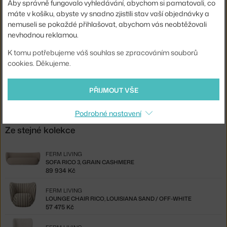
Aby správně fungovalo vyhledávání, abychom si pamatovali, co
Barva:
písková
máte v košíku, abyste vy snadno zjistili stav vaší objednávky a
Materiál:
textilní potah
nemuseli se pokaždé přihlašovat, abychom vás neobtěžovali
nevhodnou reklamou.
Kód produktu
FER-100108204
K tomu potřebujeme váš souhlas se zpracováním souborů
EAN
5704723030676
cookies. Děkujeme.
Ste zo Slovenska? Prejdite na
Sofa Rico bouclé, 4–seater, sand
PŘIJMOUT VŠE
Shopping from the EU? Switch to
Rico 4-seater Bouclé, sand
Podrobné nastavení
Ze stejné kolekce
FERM LIVING
SOFA RICO 3, GRAIN CASHMERE
89 934 Kč
FERM LIVING
LOUNGE CHAIR RICO, LOUISIANA SAND / OFF-WHITE
57 475 Kč