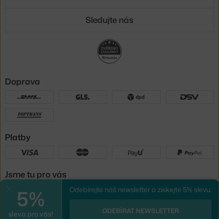
Sledujte nás
Doprava
Platby
Jsme tu pro vás
5%
Odebírejte náš newsletter a získejte 5% slevu.
Zavřít
UX design
a
e-shop na míru
od
ODEBÍRAT NEWSLETTER
sleva pro vás!
PeckaDesign