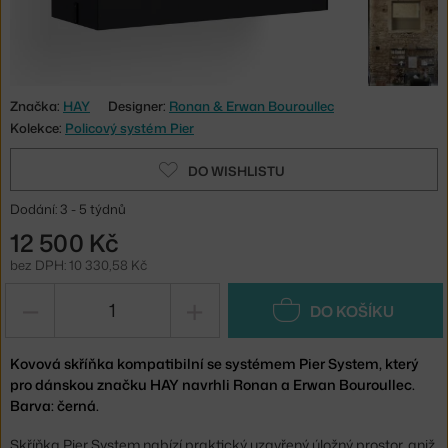
Značka:
HAY
Designer:
Ronan & Erwan Bouroullec
Kolekce:
Policový systém Pier
DO WISHLISTU
Dodání: 3 - 5 týdnů
12 500 Kč
bez DPH: 10 330,58 Kč
−
+
DO KOŠÍKU
Kovová skříňka kompatibilní se systémem Pier System, který
pro dánskou značku HAY navrhli Ronan a Erwan Bouroullec.
Barva: černá.
Skříňka Pier System nabízí praktický uzavřený úložný prostor, aniž