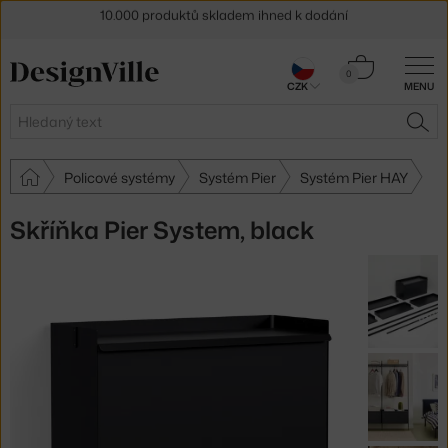
Sleva 5 % pro odběratele
newsletteru
Košík
30 dní na vrácení zboží
0
CZK
MENU
0 Kč
Hledat
HLE
Policové systémy
Systém Pier
Systém Pier HAY
Skříňka Pier System, black