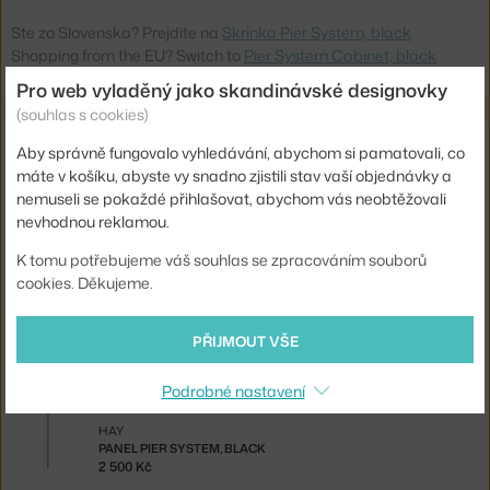
Ste zo Slovenska? Prejdite na
Skrinka Pier System, black
Shopping from the EU? Switch to
Pier System Cabinet, black
Pro web vyladěný jako skandinávské designovky
(souhlas s cookies)
Související produkty
Aby správně fungovalo vyhledávání, abychom si pamatovali, co
máte v košíku, abyste vy snadno zjistili stav vaší objednávky a
HAY
nemuseli se pokaždé přihlašovat, abychom vás neobtěžovali
NÁSTĚNNÝ PANEL PIER SYSTEM 2KS, CLEAR ALUMINIUM
nevhodnou reklamou.
5 000 Kč
K tomu potřebujeme váš souhlas se zpracováním souborů
HAY
cookies. Děkujeme.
PANEL PIER SYSTEM 2KS, BLACK
5 000 Kč
PŘIJMOUT VŠE
HAY
PANEL PIER SYSTEM, ALUMINIUM
2 500 Kč
Podrobné nastavení
HAY
PANEL PIER SYSTEM, BLACK
2 500 Kč