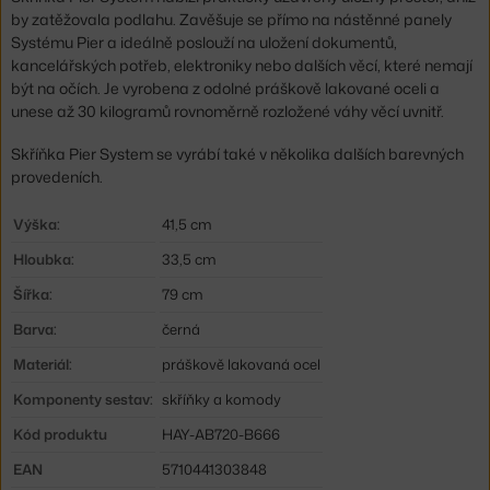
by zatěžovala podlahu. Zavěšuje se přímo na nástěnné panely
Systému Pier a ideálně poslouží na uložení dokumentů,
kancelářských potřeb, elektroniky nebo dalších věcí, které nemají
být na očích. Je vyrobena z odolné práškově lakované oceli a
unese až 30 kilogramů rovnoměrně rozložené váhy věcí uvnitř.
Skříňka Pier System se vyrábí také v několika dalších barevných
provedeních.
Výška:
41,5 cm
Hloubka:
33,5 cm
Šířka:
79 cm
Barva:
černá
Materiál:
práškově lakovaná ocel
Komponenty sestav:
skříňky a komody
Kód produktu
HAY-AB720-B666
EAN
5710441303848