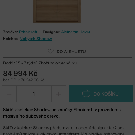
Značka:
Ethnicraft
Designer:
Alain van Havre
Kolekce:
Nábytek Shadow
DO WISHLISTU
Dodání: 5 - 7 týdnů
Zboží na objednávku
84 994 Kč
bez DPH: 70 242,98 Kč
−
+
DO KOŠÍKU
Skříň z kolekce Shadow od značky Ethnicraft v provedení z
masivního dubového dřeva.
Skříň z kolekce Shadow představuje moderní design, který bez
problémů splyne s jakýmkoli interiérem. Má hladké, rafinované