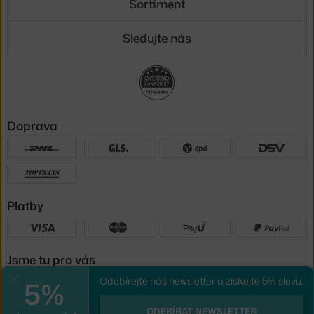
Sortiment
Sledujte nás
Doprava
Platby
Jsme tu pro vás
5%
Odebírejte náš newsletter a získejte 5% slevu.
Zavřít
UX design
a
e-shop na míru
od
ODEBÍRAT NEWSLETTER