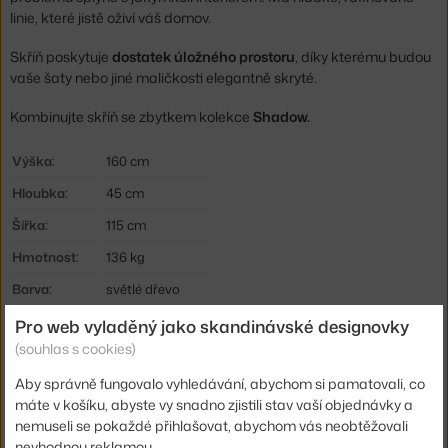
linie, které jistě oživí váš domov.
Skříň poskytuje
dostatek úložného prostoru
, díky kterému budou
vaše šaty nebo jiné maličkosti elegantně skryté.
Kombinujte skříň se zbytkem kolekce
Shadow.
Výška:
160 cm
Hloubka:
45 cm
Šířka:
115 cm
Hmotnost:
136 kg
Barva:
světlé dřevo
Materiál:
dubové dřevo
Pro web vyladěný jako skandinávské designovky
(souhlas s cookies)
Kód produktu
ETH-51374
Aby správně fungovalo vyhledávání, abychom si pamatovali, co
EAN
5404023609878
máte v košíku, abyste vy snadno zjistili stav vaší objednávky a
nemuseli se pokaždé přihlašovat, abychom vás neobtěžovali
Ste zo Slovenska? Prejdite na
Skriňa Shadow, oak
nevhodnou reklamou.