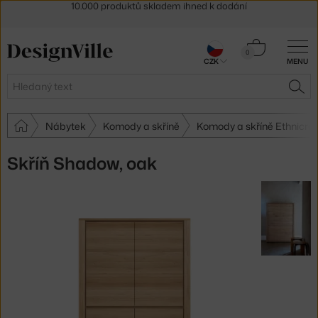
Sleva 5 % pro odběratele
newsletteru
30 dní na vrácení zboží
Košík
0
CZK
MENU
0 Kč
Hledat
HLE
Nábytek
Komody a skříně
Komody a skříně Ethnicraf
Skříň Shadow, oak