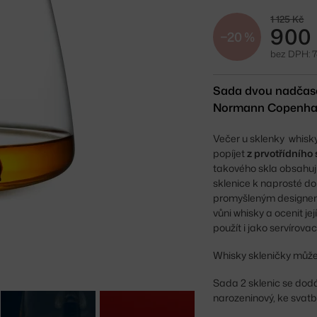
1 125 Kč
900
−20 %
bez DPH: 
Sada dvou nadčasov
Normann Copenha
Večer u sklenky whisk
popíjet
z prvotřídního 
takového skla obsahuj
sklenice k naprosté d
promyšleným designem.
vůni whisky a ocenit je
použít i jako servírovac
Whisky skleničky můžet
Sada 2 sklenic se do
narozeninový, ke svat