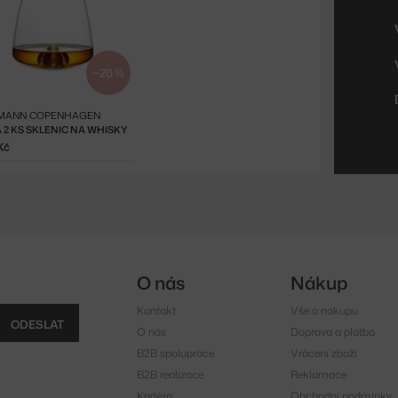
−20 %
MANN COPENHAGEN
 2 KS SKLENIC NA WHISKY
Kč
O nás
Nákup
Kontakt
Vše o nákupu
ODESLAT
O nás
Doprava a platba
B2B spolupráce
Vrácení zboží
B2B realizace
Reklamace
Kariéra
Obchodní podmínky