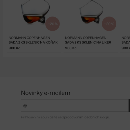
−20 %
−20 %
NORMANN COPENHAGEN
NORMANN COPENHAGEN
NOR
SADA 2 KS SKLENIC NA KOŇAK
SADA 2 KS SKLENIC NA LIKÉR
SADA
900 Kč
900 Kč
900 
Novinky e-mailem
Přihlášením souhlasíte se
zpracováním osobních údajů
.