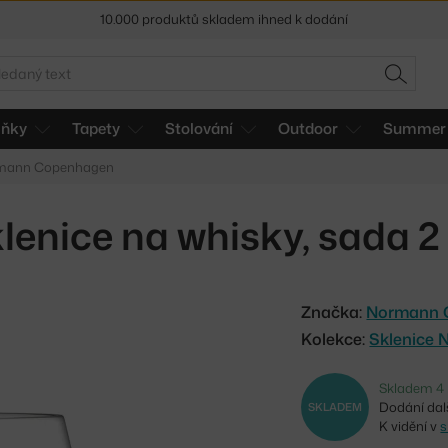
10.000 produktů skladem ihned k dodání
Sleva 5 % pro odběratele
newsletteru
edat
HLEDAT
30 dní na vrácení zboží
lňky
Tapety
Stolování
Outdoor
Summer 
ormann Copenhagen
lenice na whisky, sada 2
Značka:
Normann 
Kolekce:
Sklenice
Skladem 4 
Dodání dalš
SKLADEM
K vidění v