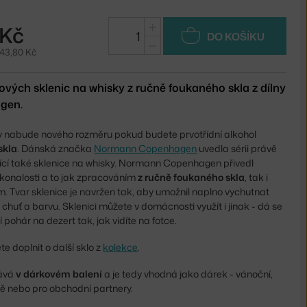
+
 Kč
DO KOŠÍKU
−
743,80 Kč
ých sklenic na whisky z ručně foukaného skla z dílny
gen.
y nabude nového rozměru pokud budete prvotřídní alkohol
skla
. Dánská značka
Normann Copenhagen
uvedla sérii právě
ící také sklenice na whisky. Normann Copenhagen přivedl
okonalosti a to jak zpracováním
z ručně foukaného skla
, tak i
 Tvar sklenice je navržen tak, aby umožnil naplno vychutnat
jí chuť a barvu. Sklenici můžete v domácnosti využít i jinak - dá se
í pohár na dezert tak, jak vidíte na fotce.
e doplnit o další sklo z
kolekce
.
dává
v dárkovém balení
a je tedy vhodná jako dárek - vánoční,
bě nebo pro obchodní partnery.