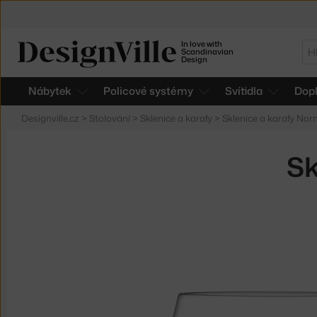
In love with
Hl
Scandinavian
Design
Nábytek
Policové systémy
Svítidla
Dop
Designville.cz
>
Stolování
>
Sklenice a karafy
>
Sklenice a karafy N
Sk