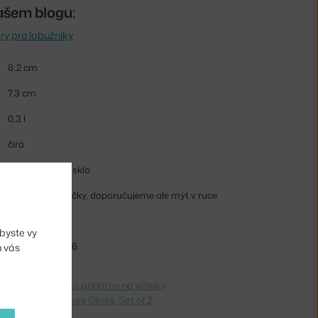
ašem blogu:
ry pro labužníky
8,2 cm
7,3 cm
0,3 l
čirá
ručně foukané sklo
Vhodné do myčky, doporučujeme ale mýt v ruce.
NCP-120910
byste vy
5707434054726
m vás
dite na
Sada 2 ks pohárov na whisky
 Switch to
Whiskey Glass, Set of 2