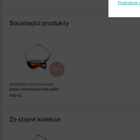
Podrobné 
Související produkty
−20 %
NORMANN COPENHAGEN
SADA 2 KS SKLENIC NA LIKÉR
900 Kč
Ze stejné kolekce