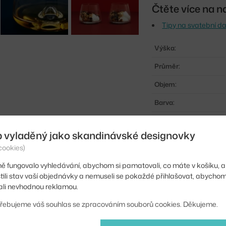
Čtěte více na n
Tipy na svatební da
Výška:
Průměr:
Objem:
Barva:
Materiál:
b vyladěný jako skandinávské designovky
Info k produktu:
cookies)
Kód produktu
ě fungovalo vyhledávání, abychom si pamatovali, co máte v košíku, a
EAN
stili stav vaší objednávky a nemuseli se pokaždé přihlašovat, abycho
li nevhodnou reklamou.
Ste zo Slovenska? Prej
řebujeme váš souhlas se zpracováním souborů cookies. Děkujeme.
Shopping from the EU?