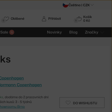
Čeština |
CZK
Košík
Oblíbené
Přihlásit
0 Kč
0
0
Sale
Novinky
Blog
Značky
 ks
Copenhagen
 Normann Copenhagen
ks
, dodáme do 2 pracovních dní
ích kusů: 3 - 5 týdnů
DO WISHLISTU
showroomu Brno