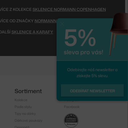
VÍCE Z KOLEKCE
SKLENICE NORMANN COPENHAGEN
VÍCE OD ZNAČKY
NORMANN COPENHAGEN
5%
Zavřít
DALŠÍ
SKLENICE A KARAFY
sleva pro vás!
Odebírejte náš newsletter a
získejte 5% slevu.
Sortiment
Sledujte nás
ODEBÍRAT NEWSLETTER
Kolekce
Instagram
Podle stylu
Facebook
Tipy na dárky
Dárkové poukazy
Designéři