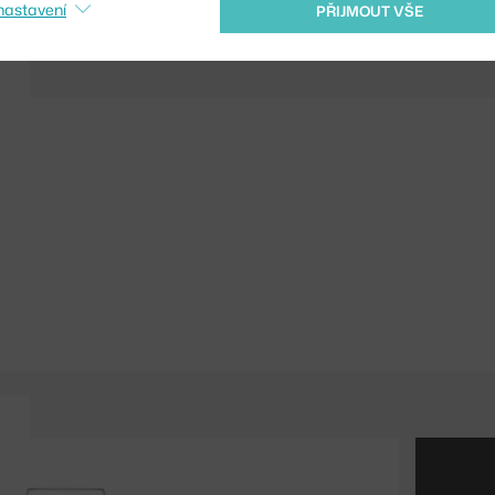
nastavení
PŘIJMOUT VŠE