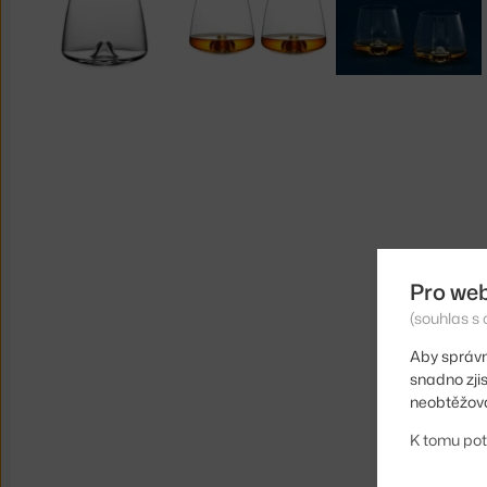
Pro we
(souhlas s 
Aby správn
snadno zji
neobtěžova
K tomu pot