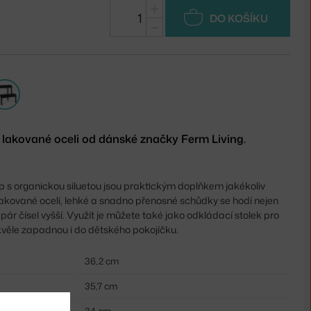
+
DO KOŠÍKU
−
lakované oceli od dánské značky Ferm Living.
 s organickou siluetou jsou praktickým doplňkem jakékoliv
lakované oceli, lehké a snadno přenosné schůdky se hodí nejen
pár čísel vyšší. Využít je můžete také jako odkládací stolek pro
skvěle zapadnou i do dětského pokojíčku.
36,2 cm
35,7 cm
34 cm