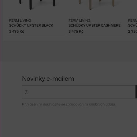
FERM LIVING
FERM LIVING
FERM
SCHŮDKY UP STEP, BLACK
SCHŮDKY UP STEP, CASHMERE
SCHŮ
3 475 Kč
3 475 Kč
2 78
Novinky e-mailem
Přihlášením souhlasíte se
zpracováním osobních údajů
.