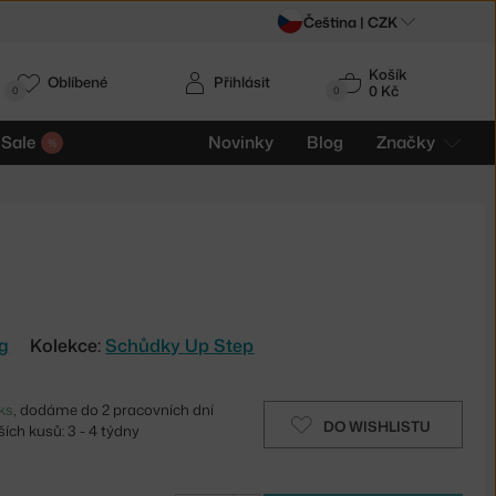
Čeština |
CZK
Košík
Oblíbené
Přihlásit
0 Kč
0
0
Sale
Novinky
Blog
Značky
ng
Kolekce:
Schůdky Up Step
ks
, dodáme do 2 pracovních dní
DO WISHLISTU
ích kusů: 3 - 4 týdny