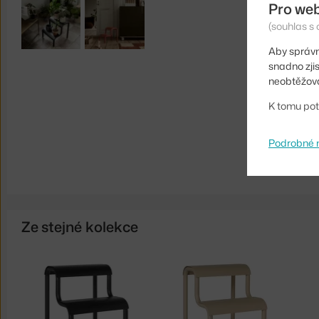
Pro we
(souhlas s 
Aby správn
snadno zji
neobtěžova
K tomu pot
Podrobné 
Ze stejné kolekce