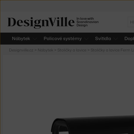
In love with
Hl
Scandinavian
Design
Nábytek
Policové systémy
Svítidla
Dop
Designville.cz
>
Nábytek
>
Stoličky a lavice
>
Stoličky a lavice Ferm L