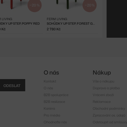
−20 %
−20 %
 LIVING
FERM LIVING
DKY UP STEP, POPPY RED
SCHŮDKY UP STEP, FOREST GREEN
0 Kč
2 780 Kč
O nás
Nákup
Kontakt
Vše o nákupu
ODESLAT
O nás
Doprava a platba
B2B spolupráce
Vrácení zboží
B2B realizace
Reklamace
Kariéra
Obchodní podmínky
Pro média
Zpracování os. údajů
Ohodnoťte nás
Odstoupit od smlouv