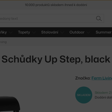
Sleva 5 % pro odběratele
newsletteru
edat
30 dní na vrácení zboží
HLEDAT
lňky
Tapety
Stolování
Outdoor
Summer 
iving
Schůdky Up Step, black
Značka:
Ferm Livi
Skladem 2 
SKLADEM
Dodání dalš