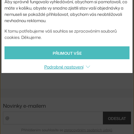
Aby správně fungovalo vyhledávání, abychom si pamatovali, co
Shopping from the EU? Switch to
Nippon Wallpapers
máte v košíku, abyste vy snadno zjistili stav vaší objednávky a
Značka:
Sandberg
Designer: Sara Bergqvist
nemuseli se pokaždé přihlašovat, abychom vás neobtěžovali
Kolekce tapet Nippon od švédské značky Sandberg,
nevhodnou reklamou.
inspirovaná Japonskem, jeho přírodou a tradicemi.
K tomu potřebujeme váš souhlas se zpracováním souborů
cookies. Děkujeme.
Kolekce oslavuje krásu přírody a jejích nedokonalostí. Všechny
tapety vznikly ze vzpomínek na cesty Japonskem, na jeho města,
vesničky a přírodní scenérie. Výroba všech motivů je inspirovaná
PŘIJMOUT VŠE
tradičními japonskými technikami.
Podrobné nastavení
Novinky e-mailem
ODESLAT
Přihlášením souhlasíte se
zpracováním osobních údajů
.