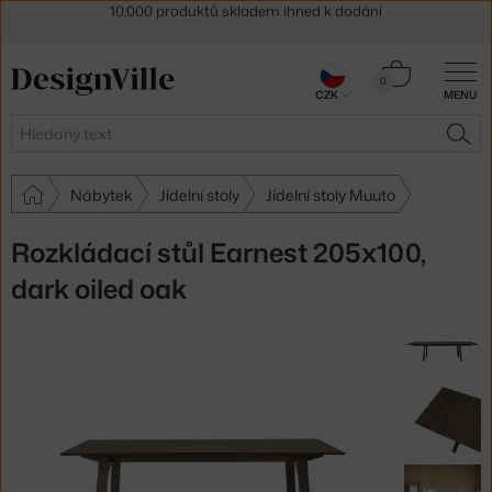
Sleva 5 % pro odběratele
newsletteru
30 dní na vrácení zboží
Košík
0
CZK
MENU
0 Kč
Hledat
HLE
Nábytek
Jídelní stoly
Jídelní stoly Muuto
Rozkládací stůl Earnest 205x100,
dark oiled oak