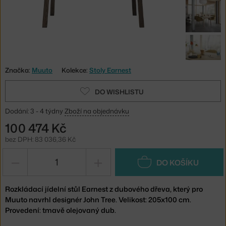
Značka:
Muuto
Kolekce:
Stoly Earnest
DO WISHLISTU
Dodání: 3 - 4 týdny
Zboží na objednávku
100 474 Kč
bez DPH: 83 036,36 Kč
−
+
DO KOŠÍKU
Rozkládací jídelní stůl Earnest z dubového dřeva, který pro
Muuto navrhl designér John Tree. Velikost: 205x100 cm.
Provedení: tmavě olejovaný dub.