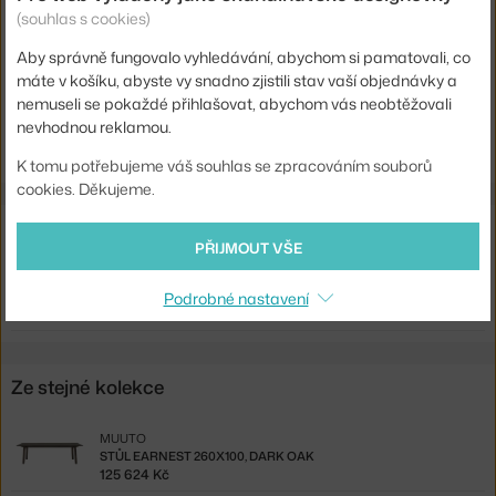
(souhlas s cookies)
Kód produktu
MUU-EARTAB205A02
Aby správně fungovalo vyhledávání, abychom si pamatovali, co
EAN
5713292807084
máte v košíku, abyste vy snadno zjistili stav vaší objednávky a
nemuseli se pokaždé přihlašovat, abychom vás neobtěžovali
Ste zo Slovenska? Prejdite na
Stôl Earnest 205x100, dark oak
nevhodnou reklamou.
Shopping from the EU? Switch to
Earnest Table 205x100, dark oak
K tomu potřebujeme váš souhlas se zpracováním souborů
cookies. Děkujeme.
Související produkty
PŘIJMOUT VŠE
MUUTO
PRODLUŽOVACÍ DÍLY EARNEST, DARK OAK
Podrobné nastavení
25 024 Kč
Ze stejné kolekce
MUUTO
STŮL EARNEST 260X100, DARK OAK
125 624 Kč