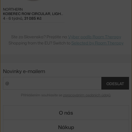
NORTHERN
KOBEREC ROW CIRCULAR, LIGHT GREY
4 - 6 týdnů
,
31 085 Kč
Ste zo Slovenska? Prejdite na
Výber podľa Room Therapy
Shopping from the EU? Switch to
Selected by Room Therapy
Novinky e-mailem
ODESLAT
Přihlášením souhlasíte se
zpracováním osobních údajů
.
O nás
Nákup