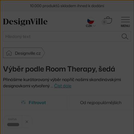
10.000 produktů skladem ihned k dodání
Sleva 5 % pro odběratele
newsletteru
Košík
0
CZK
MENU
0 Kč
30 dní na vrácení zboží
Hledat
HLE
Designville.cz
Výběr podle Room Therapy, šedá
Přinášíme kurátorovaný výběr napříč našimi skandinávskými
designovkami vytvořený
…
Číst dále
Filtrovat
Od nejpopulárnějších
Vybrané
Zrušit filtr
BARVA
filtry:
šedá