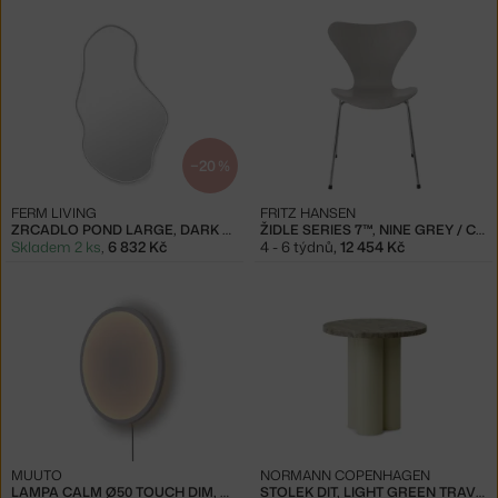
−20 %
FERM LIVING
FRITZ HANSEN
ZRCADLO POND LARGE, DARK CHROME
ŽIDLE SERIES 7™, NINE GREY / CHROM
Skladem 2 ks
,
6 832 Kč
4 - 6 týdnů
,
12 454 Kč
MUUTO
NORMANN COPENHAGEN
LAMPA CALM Ø50 TOUCH DIM, WHITE / GREY
STOLEK DIT, LIGHT GREEN TRAVERTINE SILVER