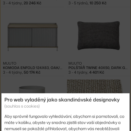
3 - 4 týdny
,
20 246 Kč
3 - 5 týdnů
,
10 250 Kč
MUUTO
MUUTO
KOMODA ENFOLD 124X63, OAK/GREY
POLŠTÁŘ TWINE 40X50, DARK GREY
3 - 4 týdny
,
50 174 Kč
3 - 4 týdny
,
4 401 Kč
Pro web vyladěný jako skandinávské designovky
(souhlas s cookies)
Aby správně fungovalo vyhledávání, abychom si pamatovali, co
máte v košíku, abyste vy snadno zjistili stav vaší objednávky a
nemuseli se pokaždé přihlašovat, abychom vás neobtěžovali