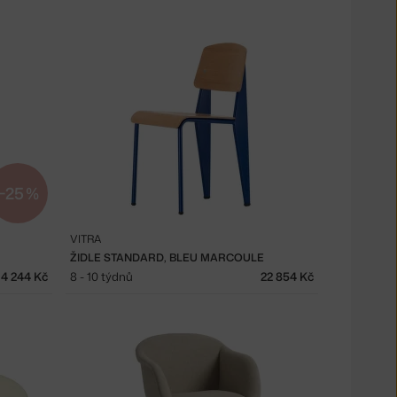
−25 %
VITRA
ŽIDLE STANDARD, BLEU MARCOULE
4 244 Kč
8 - 10 týdnů
22 854 Kč