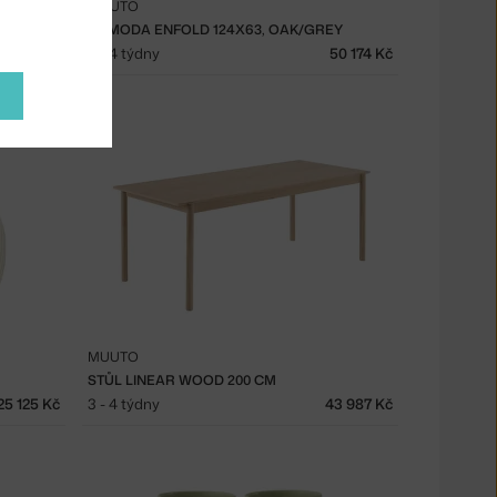
MUUTO
KOMODA ENFOLD 124X63, OAK/GREY
1 308 Kč
3 - 4 týdny
50 174 Kč
MUUTO
STŮL LINEAR WOOD 200 CM
25 125 Kč
3 - 4 týdny
43 987 Kč