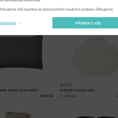
MUUTO
Y 200X300, LIGHT ROSE
VÁZA SILENT 20, CLEAR
řebujeme váš souhlas se zpracováním souborů cookies. Děkujeme.
30 054 Kč
Skladem 3 ks
nastavení
PŘIJMOUT VŠE
MUUTO
INE 40X50, DARK GREY
STRAND CLOSED Ø80
4 401 Kč
3 - 4 týdny