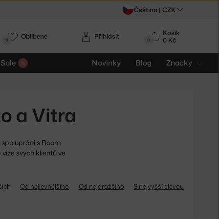
Čeština |
CZK
Košík
Oblíbené
Přihlásit
0 Kč
0
0
Sale
Novinky
Blog
Značky
 a Vitra
 spolupráci s Room
vize svých klientů ve
ších
Od nejlevnějšího
Od nejdražšího
S nejvyšší slevou