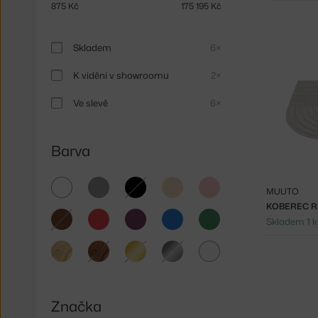
875
Kč
175 195
Kč
Skladem
6×
K vidění v showroomu
2×
Ve slevě
6×
Barva
bílá
šedá
černá
béžová
růžová
MUUTO
KOBEREC R
hnědá
červená
fialová
modrá
zelená
Skladem 1 k
světlé
tmavé
zlatá
stříbrná
čirá
dřevo
dřevo
Značka