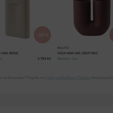
−25 %
MUUTO
 H48, BEIGE
VÁZA KINK H26, DEEP RED
ks
3 754 Kč
Skladem 1 ks
e zo Slovenska? Prejdite na
Výber podľa Room Therapy
Shopping fro