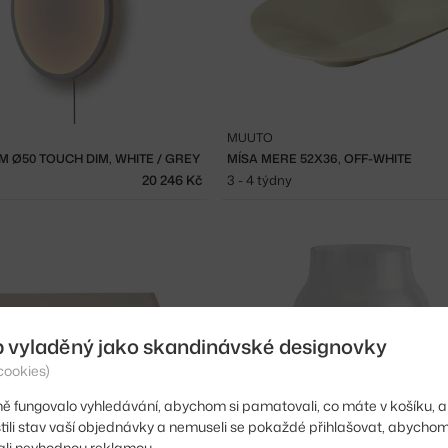
MUUTO
 Ø50 TOUCH DIM, WHITE / GREY
MÍSA MERE 52X36, OFF-WHITE
20 246 Kč
3 - 4 týdny
b vyladěný jako skandinávské designovky
cookies)
ě fungovalo vyhledávání, abychom si pamatovali, co máte v košíku, a
stili stav vaší objednávky a nemuseli se pokaždé přihlašovat, abycho
li nevhodnou reklamou.