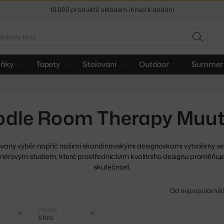
10.000 produktů skladem ihned k dodání
Sleva 5 % pro odběratele
newsletteru
edat
HLEDAT
30 dní na vrácení zboží
lňky
Tapety
Stolování
Outdoor
Summer 
odle Room Therapy Muuto
ovaný výběr napříč našimi skandinávskými designovkami vytvořený
ve
eriérovým studiem, které prostřednictvím kvalitního designu proměňuje 
skutečnost.
Od nejpopulárněj
Zrušit filtr
Zrušit filtr
ZNAČKA
Vitra