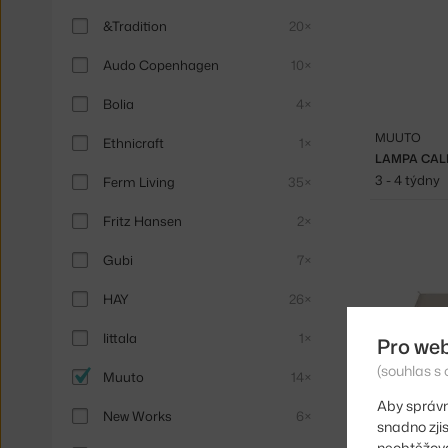
&Tradition
20×
Audo Copenhagen
10×
Bolia
4×
MUUTO
Ethnicraft
1×
LAMPA CALM
3 - 4 týdny
Ferm Living
35×
Fritz Hansen
2×
Gubi
7×
HAY
26×
Iittala
1×
Pro we
(souhlas s 
Muuto
14×
Aby správn
New Works
6×
snadno zji
neobtěžova