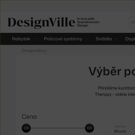
In love with
Hl
Scandinavian
Design
Nábytek
Policové systémy
Svítidla
Dop
Designville.cz
Výběr p
Přinášíme kurátor
Therapy – online int
Cena
Vybrané
ZNAČKA
Muuto
filtry: