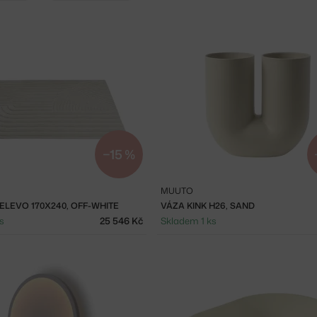
−15 %
MUUTO
ELEVO 170X240, OFF-WHITE
VÁZA KINK H26, SAND
s
25 546 Kč
Skladem 1 ks