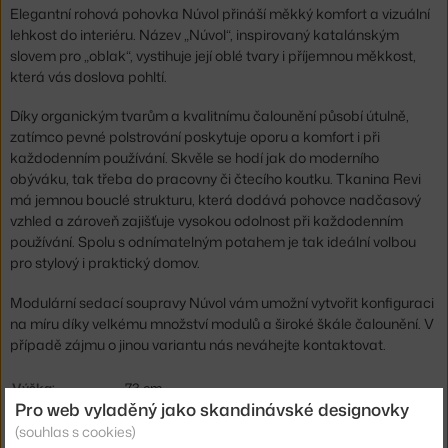
Elegantní rohová pohovka Núvol přináší měkký komfort a vizuální
lehkost do interiéru. Název „Núvol“, inspirovaný katalánským
slovem pro „oblak“, vystihuje její oblé tvary i příjemnou měkkost,
která vás doslova pohltí.
Díky organickým tvarům a kvalitnímu čalounění působí útulně,
zatímco pevné polstrování poskytuje oporu a komfort i při
každodenním používání. Skvěle se hodí jak do moderního
obýváku, tak třeba do pracovny či čtecího koutku. Tkanina Revi
má jemnou bouclé strukturu, která dodává pohovce nadčasový
vzhled a zároveň zajišťuje vysokou odolnost při každodenním
používání. Spolu s odnímatelným potahem je tak ideální volbou
pro stylový i praktický domov.
Modulární sedací soupravy Núvol vám umožní vytvořit konfiguraci
na míru díky velkému množství modulů a široké škále čalounění. V
případě zájmu o jinou variantu nás neváhejte kontaktovat.
Výška:
73 cm
Pro web vyladěný jako skandinávské designovky
Výška sedáku:
41,5 cm
(souhlas s cookies)