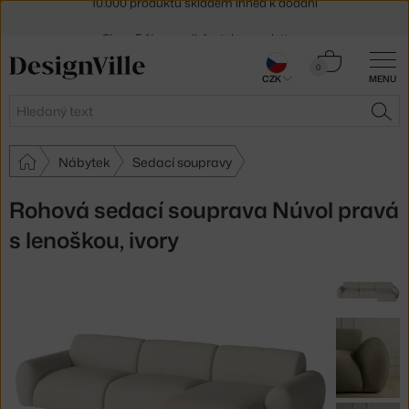
Sleva 5 % pro odběratele
newsletteru
30 dní na vrácení zboží
Košík
0
CZK
MENU
0 Kč
Hledat
HLE
Nábytek
Sedací soupravy
Rohová sedací souprava Núvol pravá
s lenoškou, ivory