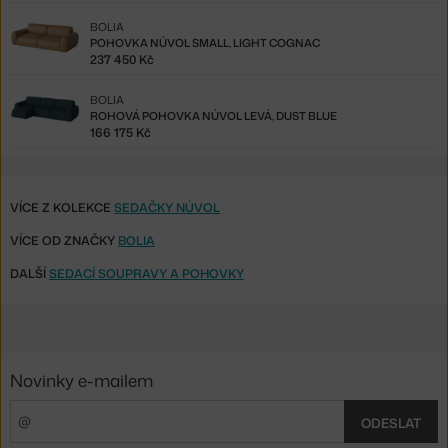
BOLIA
POHOVKA NÚVOL SMALL, LIGHT COGNAC
237 450 Kč
BOLIA
ROHOVÁ POHOVKA NÚVOL LEVÁ, DUST BLUE
166 175 Kč
VÍCE Z KOLEKCE
SEDAČKY NÚVOL
VÍCE OD ZNAČKY
BOLIA
DALŠÍ
SEDACÍ SOUPRAVY A POHOVKY
Novinky e-mailem
ODESLAT