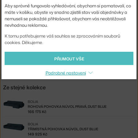
Hloubka:
170 cm
Aby správně fungovalo vyhledávání, abychom si pamatovali, co
Výška područek:
52 cm
máte v košíku, abyste vy snadno zjistili stav vaší objednávky a
nemuseli se pokaždé přihlašovat, abychom vás neobtěžovali
Šířka:
321 cm
nevhodnou reklamou.
Barva:
krémová
K tomu potřebujeme váš souhlas se zpracováním souborů
Materiál:
textilní potah, dřevěný rám, tvarovaná pěna
cookies. Děkujeme.
Typ pohovky:
modulární, rohová
PŘIJMOUT VŠE
Kód produktu
BOL-00-082-05_00132
Podrobné nastavení
Ze stejné kolekce
BOLIA
ROHOVÁ POHOVKA NÚVOL PRAVÁ, DUST BLUE
166 175 Kč
BOLIA
TŘÍMÍSTNÁ POHOVKA NÚVOL, DUST BLUE
149 925 Kč