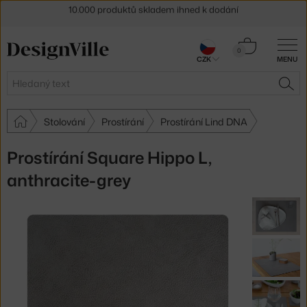
Sleva 5 % pro odběratele
newsletteru
30 dní na vrácení zboží
Košík
0
CZK
MENU
0 Kč
Hledat
HLE
Stolování
Prostírání
Prostírání Lind DNA
Prostírání Square Hippo L,
anthracite-grey