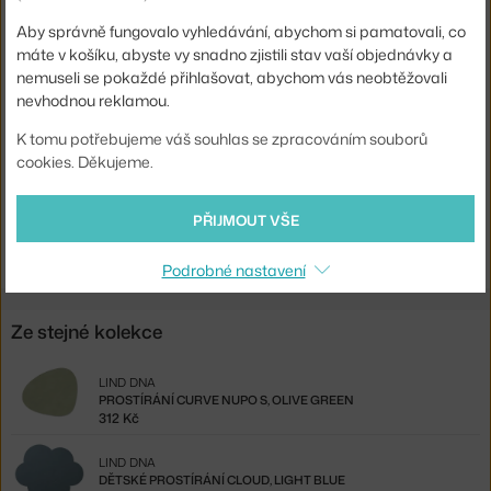
Barva:
tmavě šedá
Aby správně fungovalo vyhledávání, abychom si pamatovali, co
máte v košíku, abyste vy snadno zjistili stav vaší objednávky a
Materiál:
kůže
nemuseli se pokaždé přihlašovat, abychom vás neobtěžovali
Model:
Square
nevhodnou reklamou.
Kód produktu
LND-98873
K tomu potřebujeme váš souhlas se zpracováním souborů
cookies. Děkujeme.
EAN
5711590992686
PŘIJMOUT VŠE
Ste zo Slovenska? Prejdite na
Prestieranie Square Hippo L, grey
Shopping from the EU? Switch to
Table Mat Square Hippo L, grey
Podrobné nastavení
Ze stejné kolekce
LIND DNA
PROSTÍRÁNÍ CURVE NUPO S, OLIVE GREEN
312 Kč
LIND DNA
DĚTSKÉ PROSTÍRÁNÍ CLOUD, LIGHT BLUE