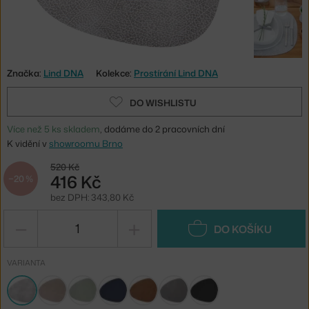
Značka:
Lind DNA
Kolekce:
Prostírání Lind DNA
DO WISHLISTU
Více než 5 ks skladem
, dodáme do 2 pracovních dní
K vidění v
showroomu Brno
520 Kč
416 Kč
−20 %
bez DPH: 343,80 Kč
−
+
DO KOŠÍKU
VARIANTA