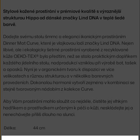
Stylové kožené prostírání v prémiové kvalitě s výraznější
strukturou Hippo od dánské značky Lind DNA v teplé šedé
barvě.
Dodejte svému stolu šmrnc a eleganci ikonickým prostíráním
Dinner Mat Curve, které je vlajkovou lodí značky Lind DNA. Nejen
líbivé, ale i ekologicky šetrné prostírání vyrobené z recyklované
kůže OEKO-TEX® bylo předtím, než se stalo praktickým doplňkem
každého jídelního stolu, nadprodukcí vzniklou při výrobě bot, tašek
a opasků. Nyní je v organickém tvaru k dispozici ve více
velikostech s různou strukturou a v několika barevných
provedeních. Dokonalou harmonii vytvoří zejména v kombinaci se
stejně tvarovaným nádobím z kolekce Curve.
Aby Vám prostírání mohlo sloužit co nejdéle, čistěte jej vlhkým
hadříkem a prostředkem určeným k péči o kůži, neskládejte jej a
nenechávejte příliš dlouho na slunci.
Délka:
44 cm
Šířka:
37 cm