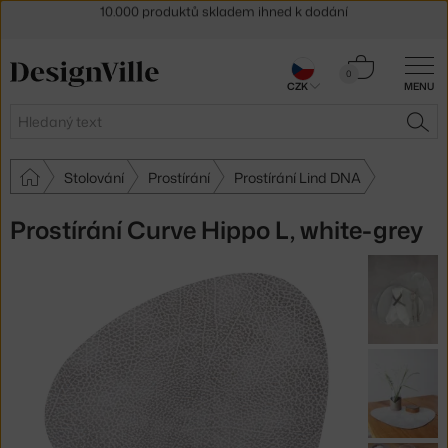
Sleva 5 % pro odběratele
newsletteru
30 dní na vrácení zboží
Košík
0
CZK
MENU
0 Kč
Hledat
HLE
Stolování
Prostírání
Prostírání Lind DNA
Prostírání Curve Hippo L, white-grey