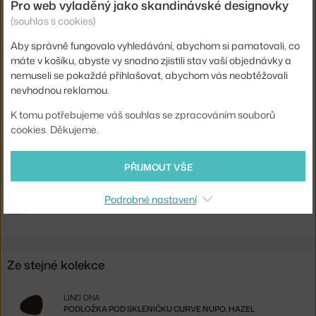
Pro web vyladěný jako skandinávské designovky
Typ / rozměr:
Large
(souhlas s cookies)
Barva:
šedá
Aby správně fungovalo vyhledávání, abychom si pamatovali, co
máte v košíku, abyste vy snadno zjistili stav vaší objednávky a
Materiál:
kůže
nemuseli se pokaždé přihlašovat, abychom vás neobtěžovali
Model:
Curve
nevhodnou reklamou.
Kód produktu
LND-98931
K tomu potřebujeme váš souhlas se zpracováním souborů
cookies. Děkujeme.
EAN
5711590992143
Ste zo Slovenska? Prejdite na
Prestieranie Curve Hippo L, white-
PŘIJMOUT VŠE
grey
Shopping from the EU? Switch to
Table Mat Curve Hippo L, white-
Podrobné nastavení
grey
Ze stejné kolekce
LIND DNA
PODLOŽKA POD SKLENIČKU CURVE NUPO, HAZEL