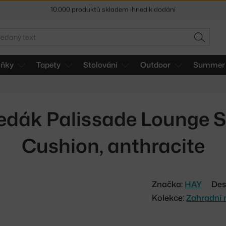
Sleva 5 % pro odběratele
newsletteru
30 dní na vrácení zboží
edat
HLEDAT
lňky
Tapety
Stolování
Outdoor
Summer 
edák Palissade Lounge So
Cushion, anthracite
Značka:
HAY
Des
Kolekce:
Zahradní 