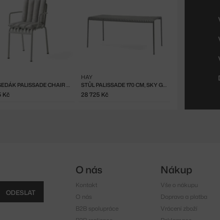
HAY
PODSEDÁK PALISSADE CHAIR AND ARMCHAIR, SKY GREY
STŮL PALISSADE 170 CM, SKY GREY
5 Kč
28 725 Kč
O nás
Nákup
Kontakt
Vše o nákupu
ODESLAT
O nás
Doprava a platba
B2B spolupráce
Vrácení zboží