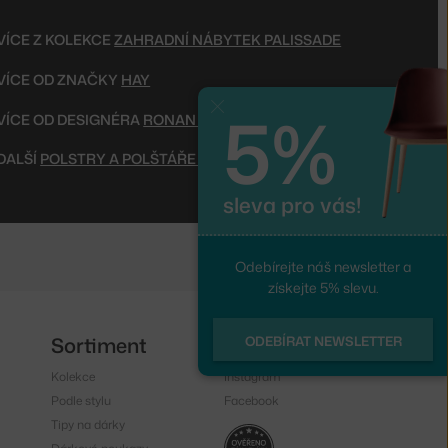
VÍCE Z KOLEKCE
ZAHRADNÍ NÁBYTEK PALISSADE
VÍCE OD ZNAČKY
HAY
5%
Zavřít
VÍCE OD DESIGNÉRA
RONAN & ERWAN BOUROULLEC
DALŠÍ
POLSTRY A POLŠTÁŘE NA ZAHRADNÍ NÁBYTEK
sleva pro vás!
Odebírejte náš newsletter a
získejte 5% slevu.
Sortiment
Sledujte nás
ODEBÍRAT NEWSLETTER
Kolekce
Instagram
Podle stylu
Facebook
Tipy na dárky