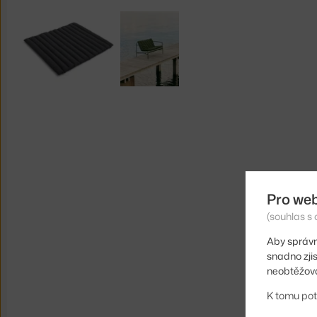
Pro we
(souhlas s 
Aby správn
snadno zji
neobtěžova
K tomu pot