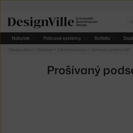
In love with
Hl
Scandinavian
Design
Nábytek
Policové systémy
Svítidla
Dop
Designville.cz
>
Outdoor
>
Zahradní polstry
>
Zahradní polstry HAY
Prošívaný pods