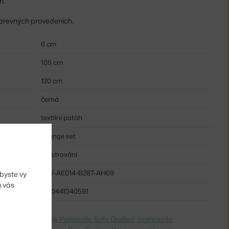
h.
 barevných provedeních.
6 cm
105 cm
120 cm
černá
textilní potah
Lounge set
Polstrování
HAY-AE014-B287-AH69
byste vy
m vás
5710441340591
dite na
Podsedák Palissade Sofa Quilted, anthracite