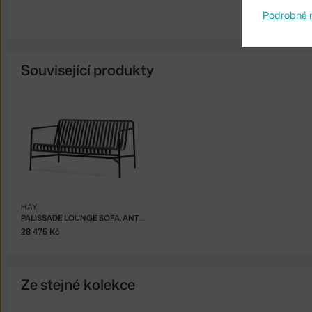
Podrobné 
Související produkty
HAY
PALISSADE LOUNGE SOFA, ANTHRACITE
28 475 Kč
Ze stejné kolekce