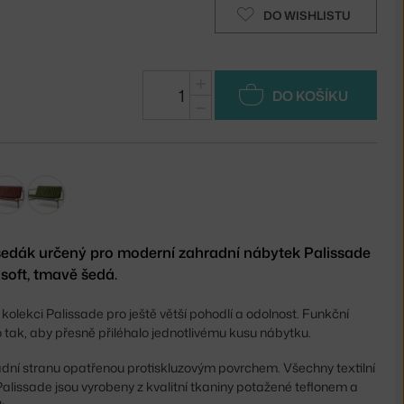
DO WISHLISTU
+
DO KOŠÍKU
−
sedák určený pro moderní zahradní nábytek Palissade
soft, tmavě šedá.
 kolekci Palissade pro ještě větší pohodlí a odolnost. Funkční
o tak, aby přesně přiléhalo jednotlivému kusu nábytku.
dní stranu opatřenou protiskluzovým povrchem. Všechny textilní
lissade jsou vyrobeny z kvalitní tkaniny potažené teflonem a