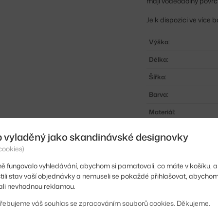
mají voděodolný povrc
Je k dispozici ve více
Výška:
Délka:
Šířka:
Barva:
Materiál:
Vhodné pro:
b vyladěný jako skandinávské designovky
Typ:
cookies)
Kód produktu
ě fungovalo vyhledávání, abychom si pamatovali, co máte v košíku, a
stili stav vaší objednávky a nemuseli se pokaždé přihlašovat, abycho
EAN
li nevhodnou reklamou.
řebujeme váš souhlas se zpracováním souborů cookies. Děkujeme.
Ste zo Slovenska? Prej