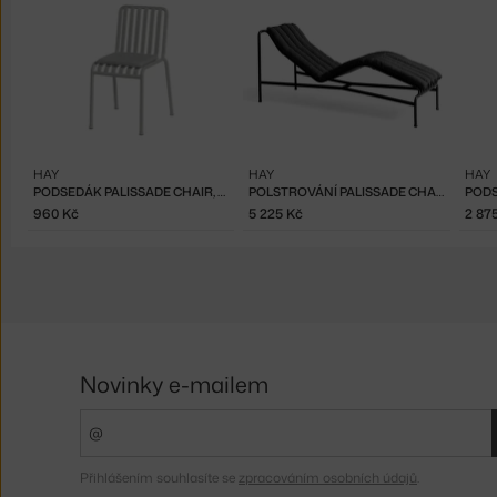
HAY
HAY
HAY
PODSEDÁK PALISSADE CHAIR, SKY GREY
POLSTROVÁNÍ PALISSADE CHAISE LONGUE QUILTED, ANTHRACITE
960 Kč
5 225 Kč
2 87
Novinky e-mailem
Přihlášením souhlasíte se
zpracováním osobních údajů
.