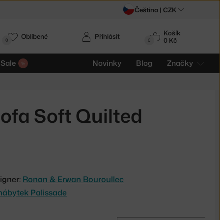
Čeština |
CZK
Košík
Oblíbené
Přihlásit
0 Kč
0
0
Sale
Novinky
Blog
Značky
fa Soft Quilted
igner:
Ronan & Erwan Bouroullec
nábytek Palissade