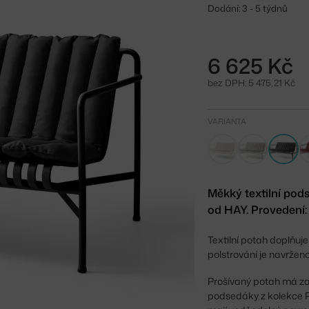
Dodání: 3 - 5 týdnů
6 625 Kč
bez DPH: 5 475,21 Kč
VARIANTA
Měkký textilní pod
od HAY. Provedení: 
Textilní potah doplňuje
polstrování je navržen
Prošívaný potah má za
podsedáky z kolekce Pa