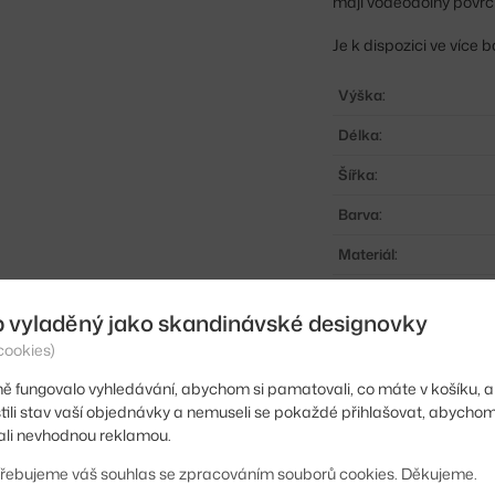
mají voděodolný povrc
Je k dispozici ve více
Výška:
Délka:
Šířka:
Barva:
Materiál:
Vhodné pro:
b vyladěný jako skandinávské designovky
Typ:
cookies)
Kód produktu
ě fungovalo vyhledávání, abychom si pamatovali, co máte v košíku, a
stili stav vaší objednávky a nemuseli se pokaždé přihlašovat, abycho
EAN
li nevhodnou reklamou.
řebujeme váš souhlas se zpracováním souborů cookies. Děkujeme.
Ste zo Slovenska? Prej