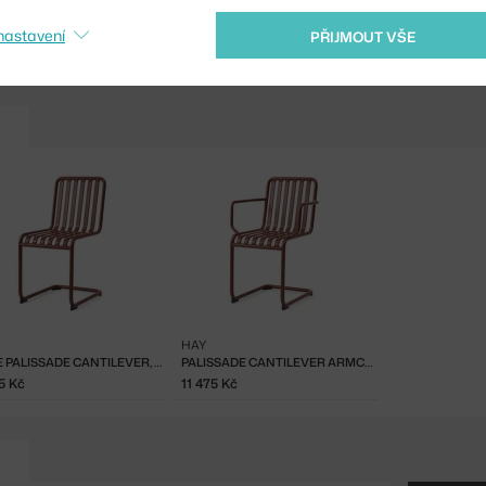
Shopping from the EU?
red
nastavení
PŘIJMOUT VŠE
HAY
ŽIDLE PALISSADE CANTILEVER, IRON RED
PALISSADE CANTILEVER ARMCHAIR, IRON RED
5 Kč
11 475 Kč