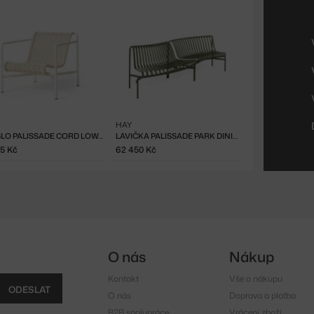
HAY
KŘESLO PALISSADE CORD LOW, CREAM WHITE
LAVIČKA PALISSADE PARK DINING BENCH IN/OUT SET OF 2, OLIVE
25 Kč
62 450 Kč
O nás
Nákup
Kontakt
Vše o nákupu
ODESLAT
O nás
Doprava a platba
B2B spolupráce
Vrácení zboží