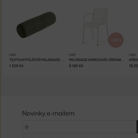
−20 %
HAY
HAY
HAY
TEXTILNÍ POLŠTÁŘ PALISSADE, OLIVE
PALISSADE ARMCHAIR, CREAM WHITE
1 225 Kč
8 180 Kč
15 2
Novinky e-mailem