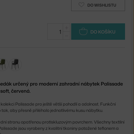
DO WISHLISTU
+
DO KOŠÍKU
−
sedák určený pro moderní zahradní nábytek Palissade
soft, červená.
 kolekci Palissade pro ještě větší pohodlí a odolnost. Funkční
o tak, aby přesně přiléhalo jednotlivému kusu nábytku.
dní stranu opatřenou protiskluzovým povrchem. Všechny textilní
lissade jsou vyrobeny z kvalitní tkaniny potažené teflonem a