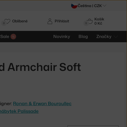
Čeština |
CZK
Košík
Oblíbené
Přihlásit
0 Kč
0
0
Sale
Novinky
Blog
Značky
d Armchair Soft
d
igner:
Ronan & Erwan Bouroullec
nábytek Palissade