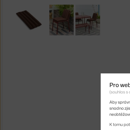
Pro we
(souhlas s 
Aby správn
snadno zji
neobtěžova
K tomu pot