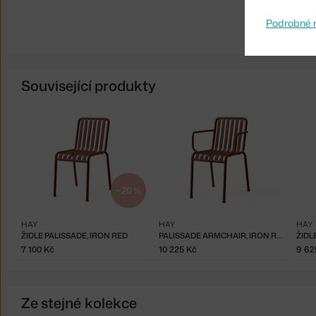
Podrobné 
Související produkty
−20 %
HAY
HAY
HAY
ŽIDLE PALISSADE, IRON RED
PALISSADE ARMCHAIR, IRON RED
7 100 Kč
10 225 Kč
9 62
Ze stejné kolekce