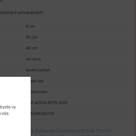
h.
 barevných provedeních.
6 cm
80 cm
40 cm
červená
textilní potah
Jídelní set
Polstrování
HAY-AE014-B279-AI33
byste vy
m vás
5710441340720
dite na
Podsedák Palissade Chair and Armchair, iron red