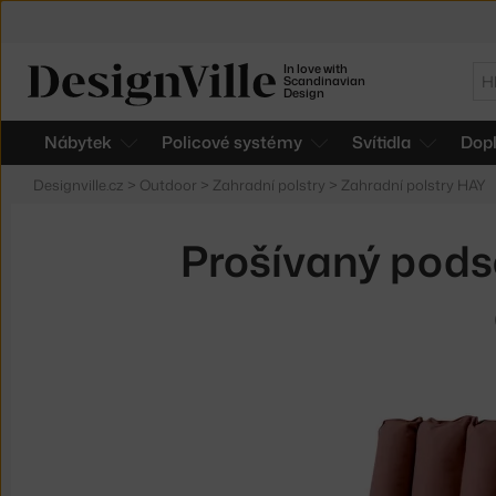
In love with
Hl
Scandinavian
Design
Nábytek
Policové systémy
Svítidla
Dop
Designville.cz
>
Outdoor
>
Zahradní polstry
>
Zahradní polstry HAY
Prošívaný pods