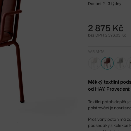
Dodání: 2 - 3 týdny
2 875 Kč
bez DPH: 2 376,03 Kč
VARIANTA
Měkký textilní pod
od HAY. Provedení: 
Textilní potah doplňuje
polstrování je navržen
Prošívaný potah má za
podsedáky z kolekce Pa