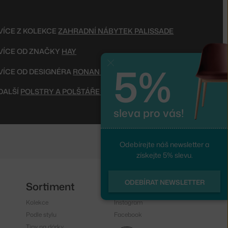
VÍCE Z KOLEKCE
ZAHRADNÍ NÁBYTEK PALISSADE
VÍCE OD ZNAČKY
HAY
5%
Zavřít
VÍCE OD DESIGNÉRA
RONAN & ERWAN BOUROULLEC
DALŠÍ
POLSTRY A POLŠTÁŘE NA ZAHRADNÍ NÁBYTEK
sleva pro vás!
Odebírejte náš newsletter a
získejte 5% slevu.
ODEBÍRAT NEWSLETTER
Sortiment
Sledujte nás
Kolekce
Instagram
Podle stylu
Facebook
Tipy na dárky