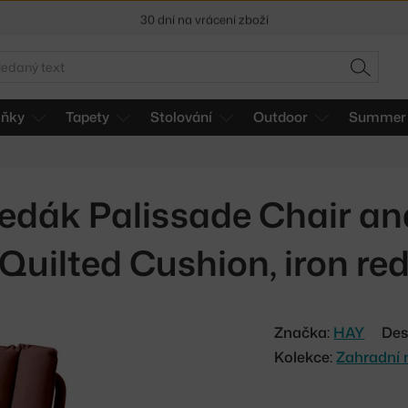
30 dní na vrácení zboží
edat
HLEDAT
lňky
Tapety
Stolování
Outdoor
Summer 
edák Palissade Chair an
Quilted Cushion, iron re
Značka:
HAY
Des
Kolekce:
Zahradní 