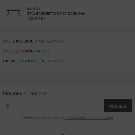
MUUTO
STŮL EARNEST 205X100, DARK OAK
100 474 Kč
VÍCE Z KOLEKCE
STOLY EARNEST
VÍCE OD ZNAČKY
MUUTO
DALŠÍ
DESIGNOVÉ JÍDELNÍ STOLY
Novinky e-mailem
ODESLAT
Přihlášením souhlasíte se
zpracováním osobních údajů
.