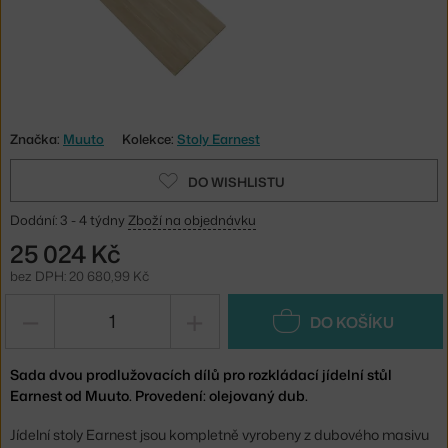
Značka:
Muuto
Kolekce:
Stoly Earnest
DO WISHLISTU
Dodání: 3 - 4 týdny
Zboží na objednávku
25 024 Kč
bez DPH: 20 680,99 Kč
−
+
DO KOŠÍKU
Sada dvou prodlužovacích dílů pro rozkládací jídelní stůl
Earnest od Muuto. Provedení: olejovaný dub.
Jídelní stoly Earnest jsou kompletně vyrobeny z dubového masivu