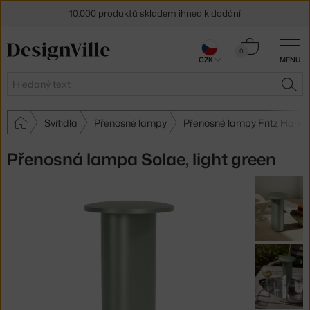
10.000 produktů skladem ihned k dodání
Sleva 5 % pro odběratele
newsletteru
Košík
0
CZK
MENU
0 Kč
30 dní na vrácení zboží
Hledat
HLE
Svítidla
Přenosné lampy
Přenosné lampy Fritz Hans
Přenosná lampa Solae, light green