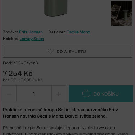
Značka:
Fritz Hansen
Designer:
Cecilie Manz
Kolekce:
Lampy Solae
DO WISHLISTU
Dodání: 3 - 5 týdnů
7 254 Kč
bez DPH: 5 995,04 Kč
−
+
DO KOŠÍKU
Praktická přenosná lampa Solae, kterou pro značku Fritz
Hansen navrhla Cecilie Manz. Barva: světle zelená.
Přenosná lampa Solae spojuje elegantní vzhled s vysokou
funkčností. Charakteristickým prvkem je oválná základna, která