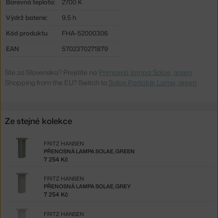
Barevná teplota:
2700 K
Výdrž baterie:
9,5 h
Kód produktu
FHA-52000306
EAN
5702370271879
Ste zo Slovenska? Prejdite na
Prenosná lampa Solae, green
Shopping from the EU? Switch to
Solae Portable Lamp, green
Ze stejné kolekce
FRITZ HANSEN
PŘENOSNÁ LAMPA SOLAE, GREEN
7 254 Kč
FRITZ HANSEN
PŘENOSNÁ LAMPA SOLAE, GREY
7 254 Kč
FRITZ HANSEN