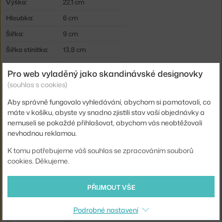
Výška:
22,1 cm
Hloubka:
6 cm
Šířka:
9 cm
Šířka stínítka:
13,8 cm
Barva:
světle zelená
Pro web vyladěný jako skandinávské designovky
Materiál:
hliník, polykarbonát
(souhlas s cookies)
Krytí:
IP44
Aby správně fungovalo vyhledávání, abychom si pamatovali, co
máte v košíku, abyste vy snadno zjistili stav vaší objednávky a
Hlavní materiál:
kov
nemuseli se pokaždé přihlašovat, abychom vás neobtěžovali
Světelný tok:
111 lm
nevhodnou reklamou.
Příkon:
1,9 W
K tomu potřebujeme váš souhlas se zpracováním souborů
cookies. Děkujeme.
Patice / zdroj:
vestavěný LED zdroj
Stmívatelné:
ano
PŘIJMOUT VŠE
Distribuce světla:
nepřímé světlo
Zdroj součástí:
ano, vestavěný
Podrobné nastavení