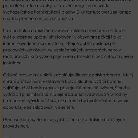
pohodlně padne do ruky a zároveň určuje směr světla
vycházejícího z horní kruhové plochy. Díky tomuto tvaru se lampa
snadno přenáší a intuitivně používá.
Lampa Solae nabízí tříúrovňové stmívání a rovnoměrné, teplé
světlo, které se uplatní při stolování, v obývacím pokoji i jako
intimní osvětlení nočního stolku. Stejně dobře poslouží při
pracovních setkáních, ve společenských prostorách nebo v
restauracích, kde vytvoří příjemnou atmosféru bez nutnosti pevné
instalace.
Odolné provedení z hliníku doplňuje difuzor z polykarbonátu, který
chrání proti oslnění. Vestavěná LED s dlouhou výdrží baterie
zajišťuje až 31 hodin provozu při nejnižší intenzitě svícení, 9 hodin
vydrží při plné intenzitě. Nabíjení baterie trvá zhruba 7,5 hodiny.
Lampa má vyšší krytí IP44, ale neměla by trvale zůstávat venku,
doporučuje se skladování v interiéru.
Přenosné lampy Solae se vyrábí v několika dalších barevných
provedeních.