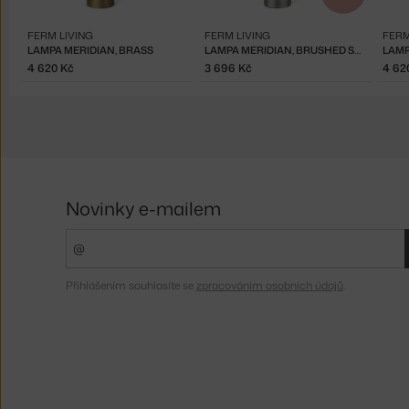
FERM LIVING
FERM LIVING
FERM
LAMPA MERIDIAN, BRASS
LAMPA MERIDIAN, BRUSHED STEEL
LAMP
4 620 Kč
3 696 Kč
4 62
Novinky e-mailem
Přihlášením souhlasíte se
zpracováním osobních údajů
.