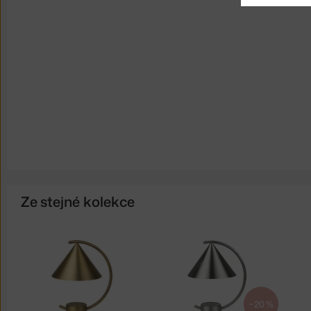
Ze stejné kolekce
−20 %