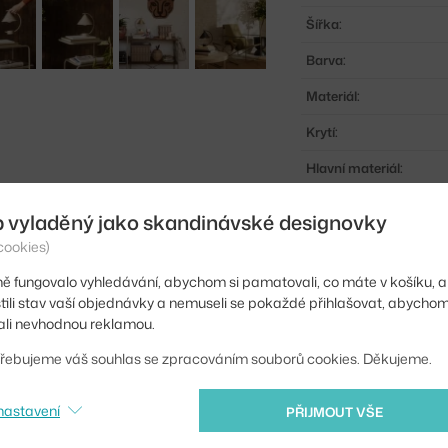
Šířka:
Barva:
Materiál:
Krytí:
Hlavní materiál:
Světelný tok:
b vyladěný jako skandinávské designovky
Patice / zdroj:
cookies)
Stmívatelné:
ě fungovalo vyhledávání, abychom si pamatovali, co máte v košíku, a
stili stav vaší objednávky a nemuseli se pokaždé přihlašovat, abycho
Distribuce světla:
li nevhodnou reklamou.
Zdroj součástí:
řebujeme váš souhlas se zpracováním souborů cookies. Děkujeme.
Barevná teplota:
nastavení
PŘIJMOUT VŠE
Výdrž baterie: