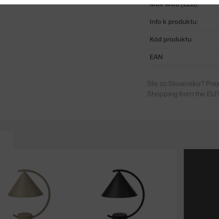
Max Watt (LED):
Info k produktu:
Kód produktu
EAN
Ste zo Slovenska? Prej
Shopping from the EU?