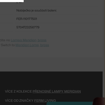
2 W
Nabíječka je součástí balení.
FER-110177501
5704723256779
dite na
Lampa Meridian, brass
 Switch to
Meridian Lamp, brass
VÍCE Z KOLEKCE
PŘENOSNÉ LAMPY MERIDIAN
VÍCE OD ZNAČKY
FERM LIVING