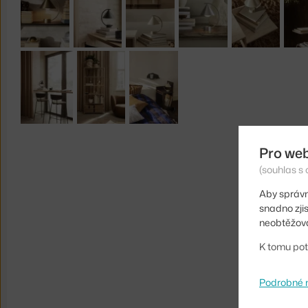
Pro we
(souhlas s 
Aby správn
snadno zji
neobtěžova
K tomu pot
Podrobné 