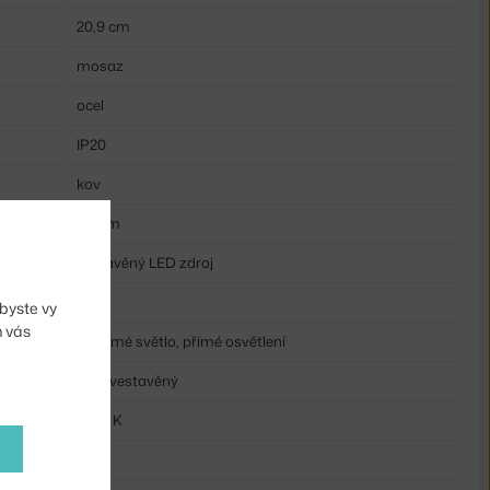
20,9 cm
mosaz
ocel
IP20
kov
180 lm
vestavěný LED zdroj
ano
byste vy
m vás
nepřímé světlo, přímé osvětlení
ano, vestavěný
2700 K
12 h