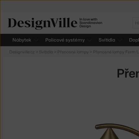
In love with
Hl
Scandinavian
Design
Nábytek
Policové systémy
Svítidla
Dop
Designville.cz
>
Svítidla
>
Přenosné lampy
>
Přenosné lampy Ferm L
Pře