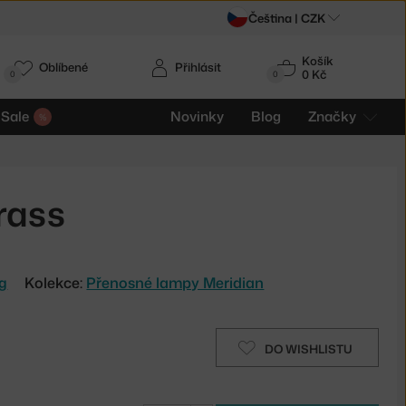
Čeština |
CZK
Košík
Oblíbené
Přihlásit
0 Kč
0
0
Sale
Novinky
Blog
Značky
rass
ng
Kolekce:
Přenosné lampy Meridian
DO WISHLISTU