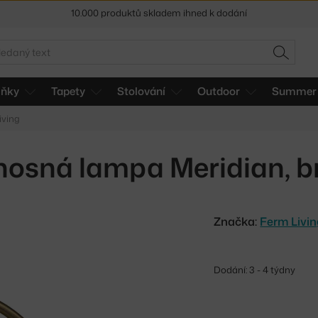
Sleva 5 % pro odběratele
newsletteru
30 dní na vrácení zboží
edat
HLEDAT
lňky
Tapety
Stolování
Outdoor
Summer 
iving
nosná lampa Meridian, b
Značka:
Ferm Livi
Dodání: 3 - 4 týdny