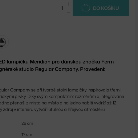
+
DO KOŠÍKU
−
LED lampičku Meridian pro dánskou značku Ferm
ignérské studio Regular Company. Provedení:
ular Company se při tvorbě stolní lampičky inspirovalo třemi
ickými prvky. Díky svým kompaktním rozměrům a integrované
adno přenáší z místa na místo a na jedno nabití vydrží až 12
ý zdroj v interiéru vytváří útulnou a hřejivou atmosféru.
26 cm
17 cm