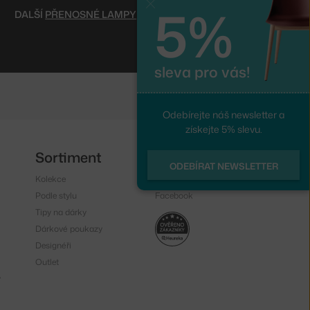
5%
Zavřít
DALŠÍ
PŘENOSNÉ LAMPY
sleva pro vás!
Odebírejte náš newsletter a
získejte 5% slevu.
Sortiment
Sledujte nás
ODEBÍRAT NEWSLETTER
Kolekce
Instagram
Podle stylu
Facebook
Tipy na dárky
Dárkové poukazy
Designéři
Outlet
y