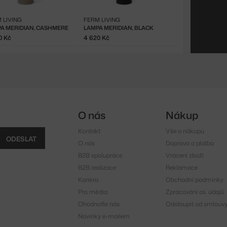
 LIVING
FERM LIVING
A MERIDIAN, CASHMERE
LAMPA MERIDIAN, BLACK
0 Kč
4 620 Kč
O nás
Nákup
Kontakt
Vše o nákupu
ODESLAT
O nás
Doprava a platba
B2B spolupráce
Vrácení zboží
B2B realizace
Reklamace
Kariéra
Obchodní podmínky
Pro média
Zpracování os. údajů
Ohodnoťte nás
Odstoupit od smlouv
Novinky e-mailem