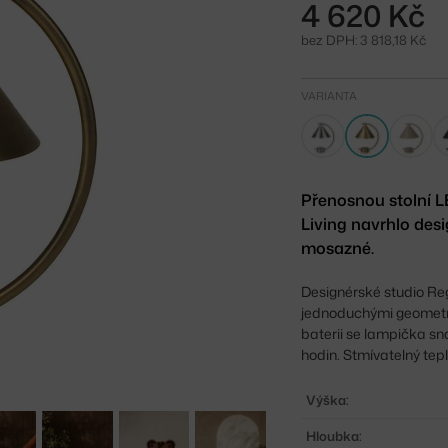
4 620 Kč
bez DPH: 3 818,18 Kč
VARIANTA
Přenosnou stolní 
Living navrhlo des
mosazné.
Designérské studio Reg
jednoduchými geometr
baterii se lampička sn
hodin. Stmívatelný tepl
Výška:
Hloubka: