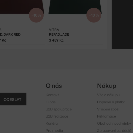
−10 %
−10 %
A
VITRA
D, DARK RED
REPAD, JADE
7 Kč
3 487 Kč
O nás
Nákup
Kontakt
Vše o nákupu
ODESLAT
O nás
Doprava a platba
B2B spolupráce
Vrácení zboží
B2B realizace
Reklamace
Kariéra
Obchodní podmínky
Pro média
Zpracování os. údajů