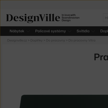
In love with
Hl
Scandinavian
Design
Nábytek
Policové systémy
Svítidla
Dop
Designville.cz
>
Doplňky
>
Do pracovny
>
Do pracovny Vitra
Pra