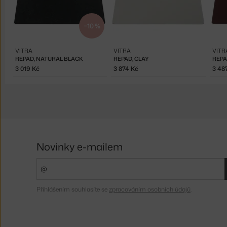
−10 %
VITRA
VITRA
VITR
REPAD, NATURAL BLACK
REPAD, CLAY
REPA
3 019 Kč
3 874 Kč
3 48
Novinky e-mailem
Přihlášením souhlasíte se
zpracováním osobních údajů
.