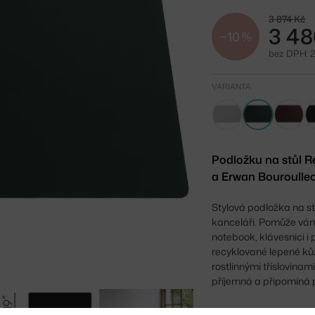
3 874 Kč
3 48
−10 %
bez DPH: 2
VARIANTA
Podložku na stůl 
a Erwan Bouroullec
Stylová podložka na st
kanceláři. Pomůže vám
notebook, klávesnici i 
recyklované lepené kůž
rostlinnými tříslovina
příjemná a připomíná 
Délka: