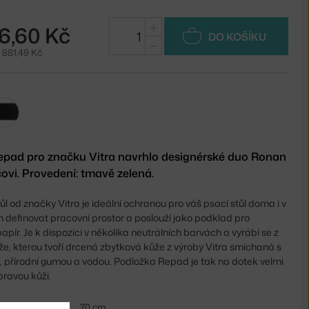
+
6,60 Kč
DO KOŠÍKU
−
 881,49 Kč
Repad pro značku Vitra navrhlo designérské duo Ronan
ovi. Provedení: tmavě zelená.
ůl od značky Vitra je ideální ochranou pro váš psací stůl doma i v
 definovat pracovní prostor a poslouží jako podklad pro
papír. Je k dispozici v několika neutrálních barvách a vyrábí se z
e, kterou tvoří drcená zbytková kůže z výroby Vitra smíchaná s
mi, přírodní gumou a vodou. Podložka Repad je tak na dotek velmi
pravou kůži.
70 cm