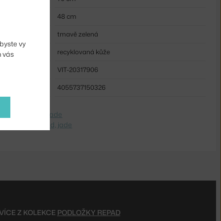
48 cm
tmavě zelená
byste vy
recyklovaná kůže
m vás
VIT-20317906
4055737150326
dite na
Repad, jade
 Switch to
Repad, jade
VÍCE Z KOLEKCE
PODLOŽKY REPAD