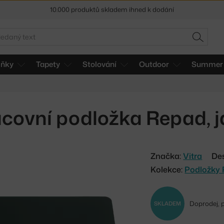
Sleva 5 % pro odběratele
newsletteru
edat
30 dní na vrácení zboží
HLEDAT
lňky
Tapety
Stolování
Outdoor
Summer 
covní podložka Repad, 
Značka:
Vitra
De
Kolekce:
Podložky
Doprodej, 
SKLADEM