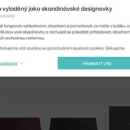
b vyladěný jako skandinávské designovky
Šířka:
cookies)
Barva:
ě fungovalo vyhledávání, abychom si pamatovali, co máte v košíku, a
Materiál:
stili stav vaší objednávky a nemuseli se pokaždé přihlašovat, abycho
li nevhodnou reklamou.
Kód produktu
řebujeme váš souhlas se zpracováním souborů cookies. Děkujeme.
EAN
nastavení
PŘIJMOUT VŠE
Ste zo Slovenska? Prej
Shopping from the EU?