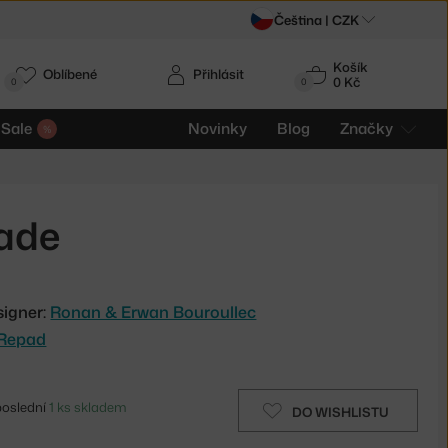
Čeština |
CZK
Košík
Oblíbené
Přihlásit
0 Kč
0
0
Sale
Novinky
Blog
Značky
jade
signer:
Ronan & Erwan Bouroullec
 Repad
poslední
1 ks skladem
DO WISHLISTU