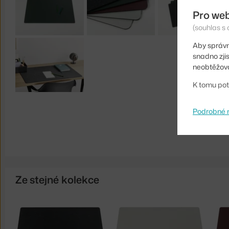
Pro we
(souhlas s 
Aby správn
snadno zji
neobtěžova
K tomu pot
Podrobné 
Ze stejné kolekce