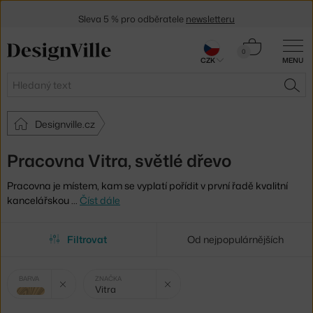
Sleva 5 % pro odběratele
newsletteru
30 dní na vrácení zboží
Košík
0
CZK
MENU
0 Kč
Hledat
HLE
Designville.cz
Pracovna Vitra, světlé dřevo
Pracovna je místem, kam se vyplatí pořídit v první řadě kvalitní
kancelářskou
…
Číst dále
Filtrovat
Od nejpopulárnějších
Vybrané
Zrušit filtr
Zrušit filtr
BARVA
ZNAČKA
Vitra
filtry:
světlé dřevo