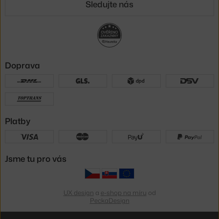
Sledujte nás
Doprava
Platby
Jsme tu pro vás
UX design
a
e-shop na míru
od
PeckaDesign