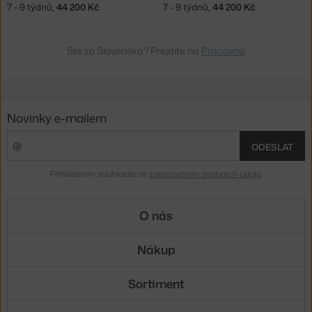
7 - 9 týdnů
,
44 200 Kč
7 - 9 týdnů
,
44 200 Kč
Ste zo Slovenska? Prejdite na
Pracovňa
Novinky e-mailem
ODESLAT
Přihlášením souhlasíte se
zpracováním osobních údajů
.
O nás
Nákup
Sortiment