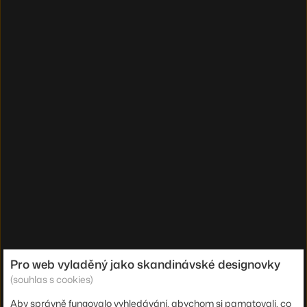
Pro web vyladěný jako skandinávské designovky
(souhlas s cookies)
Aby správně fungovalo vyhledávání, abychom si pamatovali, co