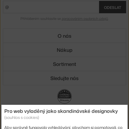
ODESLAT
Přihlášením souhlasíte se
zpracováním osobních údajů
.
O nás
Nákup
Sortiment
Sledujte nás
Pro web vyladěný jako skandinávské designovky
Doprava
(souhlas s cookies)
Aby správně fungovalo vyhledávání, abychom si pamatovali, co