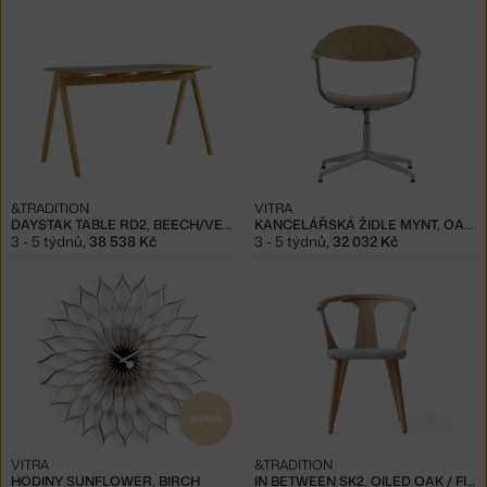
&TRADITION
VITRA
DAYSTAK TABLE RD2, BEECH/VERDE COMODORO
KANCELÁŘSKÁ ŽIDLE MYNT, OAK/ALUMINIUM
3 - 5 týdnů
,
38 538 Kč
3 - 5 týdnů
,
32 032 Kč
IKONA
VITRA
&TRADITION
HODINY SUNFLOWER, BIRCH
IN BETWEEN SK2, OILED OAK / FIORD 251