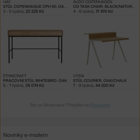
HAY
AUDO COPENHAGEN
STŮL COPENHAGUE CPH 90, OAK/GREEN LINOLEUM
CO TASK CHAIR, BLACK/NATURAL OAK
3 - 5 týdnů
,
23 225 Kč
4 - 6 týdnů
,
17 470 Kč
ETHNICRAFT
VITRA
PRACOVNÍ STŮL WHITEBIRD, OAK
STŮL COURIER, OAK/CHALK
5 - 7 týdnů
,
35 074 Kč
7 - 9 týdnů
,
44 200 Kč
Ste zo Slovenska? Prejdite na
Pracovňa
Novinky e-mailem