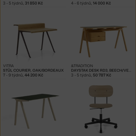
3 - 5 týdnů
,
31 850 Kč
4 - 6 týdnů
,
14 000 Kč
VITRA
&TRADITION
STŮL COURIER, OAK/BORDEAUX
DAYSTAK DESK RD3, BEECH/VERDE COMODORO
7 - 9 týdnů
,
44 200 Kč
3 - 5 týdnů
,
50 787 Kč