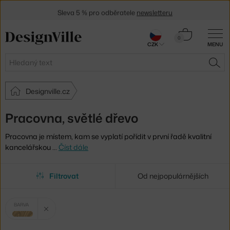
Sleva 5 % pro odběratele
newsletteru
30 dní na vrácení zboží
Košík
0
CZK
MENU
0 Kč
Hledat
HLE
Designville.cz
Pracovna, světlé dřevo
Pracovna je místem, kam se vyplatí pořídit v první řadě kvalitní
kancelářskou
…
Číst dále
Filtrovat
Od nejpopulárnějších
Vybrané
Zrušit filtr
BARVA
filtry:
světlé dřevo