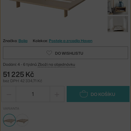
Značka:
Bolia
Kolekce:
Postele a zrcadla Haven
DO WISHLISTU
Dodání: 4 - 6 týdnů
Zboží na objednávku
51 225 Kč
bez DPH: 42 334,71 Kč
−
+
DO KOŠÍKU
VARIANTA