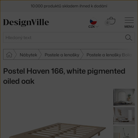
10.000 produktů skladem ihned k dodání
Sleva 5 % pro odběratele
newsletteru
Košík
0
CZK
MENU
0 Kč
30 dní na vrácení zboží
Hledat
HLE
Nábytek
Postele a lenošky
Postele a lenošky Bolia
Postel Haven 166, white pigmented
oiled oak