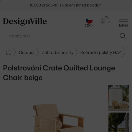
Sleva 5 % pro odběratele
newsletteru
Košík
0
30 dní na vrácení zboží
CZK
MENU
0 Kč
Hledat
HLE
Outdoor
Zahradní polstry
Zahradní polstry HAY
Polstrování Crate Quilted Lounge
Chair, beige