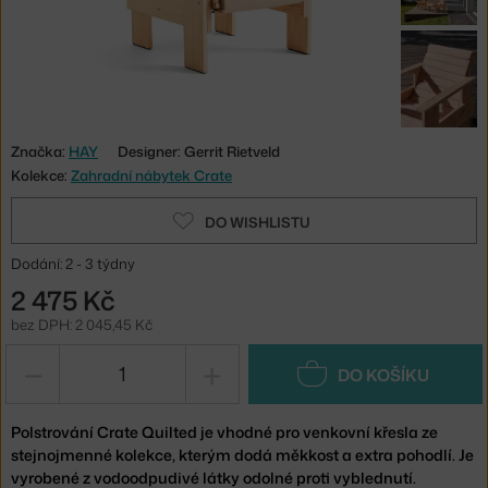
Značka:
HAY
Designer: Gerrit Rietveld
Kolekce:
Zahradní nábytek Crate
DO WISHLISTU
Dodání: 2 - 3 týdny
2 475 Kč
bez DPH: 2 045,45 Kč
−
+
DO KOŠÍKU
Polstrování Crate Quilted je vhodné pro venkovní křesla ze
stejnojmenné kolekce, kterým dodá měkkost a extra pohodlí. Je
vyrobené z vodoodpudivé látky odolné proti vyblednutí.