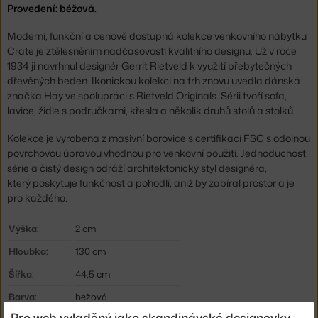
Provedení: béžová.
Moderní, funkční a cenově dostupná kolekce venkovního nábytku
Crate je ztělesněním nadčasovosti kvalitního designu. Už v roce
1934 ji navrhnul designér Gerrit Rietveld k využití přebytečných
dřevěných beden. Ikonickou kolekci na trh znovu uvedla dánská
značka Hay ve spolupráci s Rietveld Originals. Sérii tvoří sofa,
lavice, židle s područkami, křesla a několik druhů stolů a stolků.
Kolekce je vyrobena z masivní borovice s certifikací FSC s odolnou
povrchovou úpravou vhodnou pro venkovní použití. Jednoduchost
série a čistý design odráží architektonický styl designéra,
který poskytuje funkčnost a pohodlí, aniž by zabíral prostor a je
pro každého.
Výška:
2 cm
Hloubka:
130 cm
Šířka:
44,5 cm
Barva:
béžová
Pro web vyladěný jako skandinávské designovky