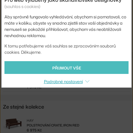
Materiál:
pěna, textilní potah
(souhlas s cookies)
Kód produktu
HAY-AD123-B297-AM93
Aby správně fungovalo vyhledávání, abychom si pamatovali, co
EAN
5710441326014
máte v košíku, abyste vy snadno zjistili stav vaší objednávky a
nemuseli se pokaždé přihlašovat, abychom vás neobtěžovali
Ste zo Slovenska? Prejdite na
Polstrovanie Crate Quilted, beige
nevhodnou reklamou.
Shopping from the EU? Switch to
Crate Quilted Cushion, beige
K tomu potřebujeme váš souhlas se zpracováním souborů
cookies. Děkujeme.
Související produkty
PŘIJMOUT VŠE
HAY
Podrobné nastavení
KŘESLO CRATE, PINEWOOD
7 975 Kč
Ze stejné kolekce
HAY
POLSTROVÁNÍ CRATE, IRON RED
6 975 Kč