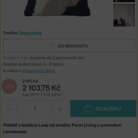
Značka:
Ferm Living
DO WISHLISTU
Skladem 2 ks
, dodáme do 2 pracovních dní
Dodání dalších kusů: 3 - 4 týdny
K vidění v
showroomu Brno
2 475 Kč
2 103,75 Kč
−15 %
bez DPH: 1 738,64 Kč
−
+
DO KOŠÍKU
Polštář z kolekce Loop od značky Ferm Living v provedení
Landscape.