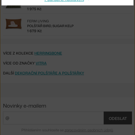
POLŠTÁŘ TERRAZZA, OLIVE NARROW STRIPE
1 975 Kč
FERM LIVING
POLŠTÁŘ BIRD, SUGAR KELP
1 679 Kč
VÍCE Z KOLEKCE
HERRINGBONE
VÍCE OD ZNAČKY
VITRA
DALŠÍ
DEKORAČNÍ POLŠTÁŘE A POLŠTÁŘKY
Novinky e-mailem
ODESLAT
Přihlášením souhlasíte se
zpracováním osobních údajů
.