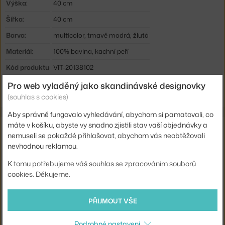
Výška:
40 cm
Šířka:
40 cm
Barva:
multicolor, tmavě modrá, žlutá
Materiál:
100% bavlna, kachní peří
Kód produktu
VIT-20138102
EAN
4055737070396
Pro web vyladěný jako skandinávské designovky
(souhlas s cookies)
Aby správně fungovalo vyhledávání, abychom si pamatovali, co
máte v košíku, abyste vy snadno zjistili stav vaší objednávky a
Také by se vám mohlo líbit
nemuseli se pokaždé přihlašovat, abychom vás neobtěžovali
nevhodnou reklamou.
HAY
POLŠTÁŘ DOT LINEN, BLUE
K tomu potřebujeme váš souhlas se zpracováním souborů
2 475 Kč
cookies. Děkujeme.
&TRADITION
COLLECT SC28 SOFT BOUCLE, CLOUD
PŘIJMOUT VŠE
2 510 Kč
Podrobné nastavení
HAY