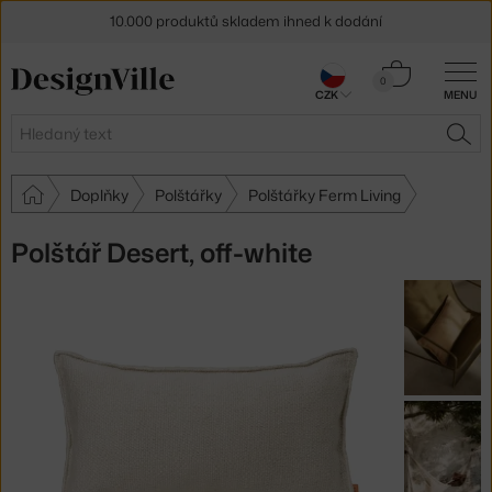
10.000 produktů skladem ihned k dodání
Sleva 5 % pro odběratele
newsletteru
Košík
0
CZK
MENU
0 Kč
30 dní na vrácení zboží
Hledat
HLE
Doplňky
Polštářky
Polštářky Ferm Living
Polštář Desert, off-white