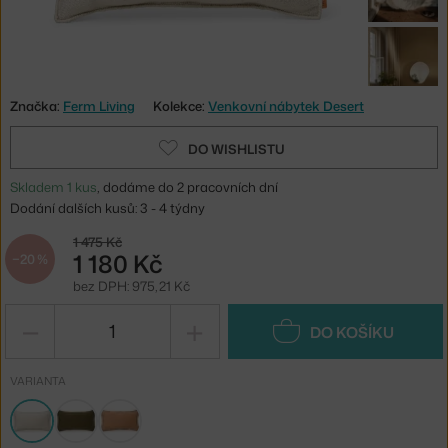
Značka:
Ferm Living
Kolekce:
Venkovní nábytek Desert
DO WISHLISTU
Skladem 1 kus
, dodáme do 2 pracovních dní
Dodání dalších kusů: 3 - 4 týdny
1 475 Kč
1 180 Kč
−20 %
bez DPH: 975,21 Kč
−
+
DO KOŠÍKU
VARIANTA