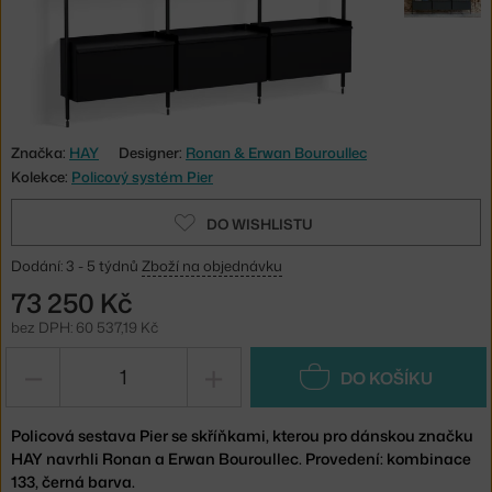
Značka:
HAY
Designer:
Ronan & Erwan Bouroullec
Kolekce:
Policový systém Pier
DO WISHLISTU
Dodání: 3 - 5 týdnů
Zboží na objednávku
73 250 Kč
bez DPH: 60 537,19 Kč
−
+
DO KOŠÍKU
Policová sestava Pier se skříňkami, kterou pro dánskou značku
HAY navrhli Ronan a Erwan Bouroullec. Provedení: kombinace
133, černá barva.