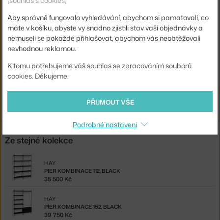
(souhlas s cookies)
Barva:
černá
Aby správně fungovalo vyhledávání, abychom si pamatovali, co
Materiál:
hliník, práškově lakovaná ocel
máte v košíku, abyste vy snadno zjistili stav vaší objednávky a
Komponenty sestav:
hotové konfigurace
nemuseli se pokaždé přihlašovat, abychom vás neobtěžovali
nevhodnou reklamou.
Kód produktu
HAY-AB847-B666-AI80
K tomu potřebujeme váš souhlas se zpracováním souborů
EAN
5710441390893
cookies. Děkujeme.
Ste zo Slovenska? Prejdite na
Pier kombinácia 133, black
Shopping from the EU? Switch to
Pier Combination 133, black
PŘIJMOUT VŠE
Podrobné nastavení
Ze stejné kolekce
HAY
PIER KOMBINACE 112, BLACK
35 500 Kč
HAY
PIER KOMBINACE 152, BLACK
39 750 Kč