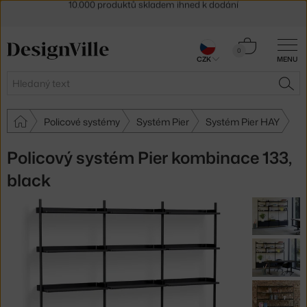
Sleva 5 % pro odběratele
newsletteru
30 dní na vrácení zboží
Košík
0
CZK
MENU
0 Kč
Hledat
HLE
Policové systémy
Systém Pier
Systém Pier HAY
Policový systém Pier kombinace 133,
black