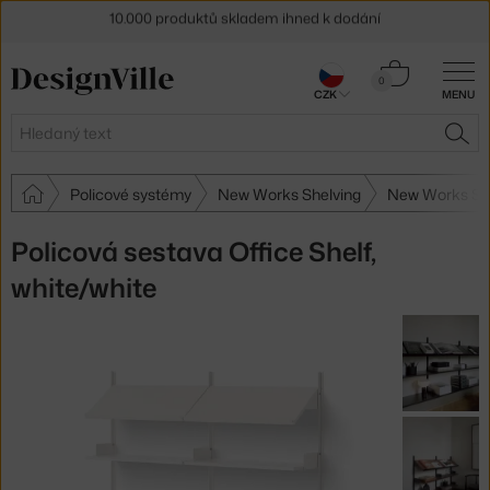
Sleva 5 % pro odběratele
newsletteru
Košík
0
30 dní na vrácení zboží
CZK
MENU
0 Kč
Hledat
HLE
Policové systémy
New Works Shelving
New Works Sh
Policová sestava Office Shelf,
white/white