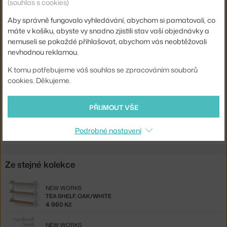
(souhlas s cookies)
Šířka:
163,5 cm
Aby správně fungovalo vyhledávání, abychom si pamatovali, co
Barva:
bílá
máte v košíku, abyste vy snadno zjistili stav vaší objednávky a
Materiál:
lakovaná MDF, hliník
nemuseli se pokaždé přihlašovat, abychom vás neobtěžovali
nevhodnou reklamou.
Komponenty sestav:
hotové konfigurace
K tomu potřebujeme váš souhlas se zpracováním souborů
Kód produktu
NWK-41983
cookies. Děkujeme.
EAN
5712826419830
PŘIJMOUT VŠE
Ste zo Slovenska? Prejdite na
Zostava Office Shelf, white/white
Shopping from the EU? Switch to
Office Shelf, white/white
Podrobné nastavení
Ze stejné kolekce
NEW WORKS
TEA SHELF, OAK/WHITE
4 960 Kč
NEW WORKS