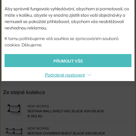
Barva:
bílá
Aby správně fungovalo vyhledávání, abychom si pamatovali, co
máte v košíku, abyste vy snadno zjistili stav vaší objednávky a
Materiál:
lakovaná MDF, hliník
nemuseli se pokaždé přihlašovat, abychom vás neobtěžovali
nevhodnou reklamou.
Komponenty sestav:
hotové konfigurace
Kód produktu
NWK-41987
K tomu potřebujeme váš souhlas se zpracováním souborů
cookies. Děkujeme.
EAN
5712826419878
PŘIJMOUT VŠE
Ste zo Slovenska? Prejdite na
Zostava Chamber Shelf, white/white
Shopping from the EU? Switch to
Chamber Shelf, white/white
Podrobné nastavení
Ze stejné kolekce
NEW WORKS
SESTAVA WALL SHELF 450, BLACK ASH/BLACK
9 053 Kč
NEW WORKS
SESTAVA CHAMBER SHELF, BLACK ASH/BLACK