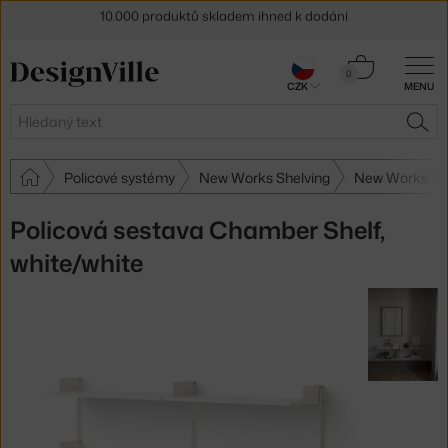
Sleva 5 % pro odběratele
newsletteru
Košík
0
30 dní na vrácení zboží
CZK
MENU
0 Kč
Hledat
HLE
Policové systémy
New Works Shelving
New Works Sh
Policová sestava Chamber Shelf,
white/white