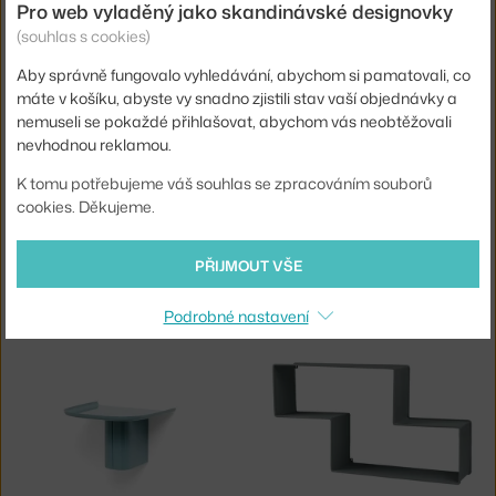
HAY
HAY
Pro web vyladěný jako skandinávské designovky
POLICE KORPUS L, SEA
POLICE KORPUS M, MIDNIGHT BLUE
(souhlas s cookies)
2 - 3 týdny
,
4 940 Kč
5 - 7 týdnů
,
3 720 Kč
Aby správně fungovalo vyhledávání, abychom si pamatovali, co
máte v košíku, abyste vy snadno zjistili stav vaší objednávky a
nemuseli se pokaždé přihlašovat, abychom vás neobtěžovali
nevhodnou reklamou.
K tomu potřebujeme váš souhlas se zpracováním souborů
cookies. Děkujeme.
PŘIJMOUT VŠE
HAY
HAY
POLICE KORPUS M, SEA
POLICE KORPUS S, MIDNIGHT BLUE
2 - 3 týdny
,
3 720 Kč
2 - 3 týdny
,
2 975 Kč
Podrobné nastavení