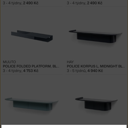
3 - 4 týdny
,
2 490 Kč
3 - 4 týdny
,
2 490 Kč
MUUTO
HAY
POLICE FOLDED PLATFORM, BLUE-GREY
POLICE KORPUS L, MIDNIGHT BLUE
3 - 4 týdny
,
4 753 Kč
3 - 5 týdnů
,
4 940 Kč