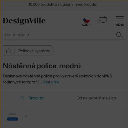
Sleva 5 % pro odběratele
newsletteru
Košík
30 dní na vrácení zboží
0
CZK
MENU
0 Kč
Hledat
HLE
Policové systémy
Nástěnné police, modrá
Designové nástěnné police pro vystavení stylových doplňků,
rodinných fotografií
…
Číst dále
Filtrovat
Od nejpopulárnějších
Vybrané
Zrušit filtr
BARVA
filtry:
modrá