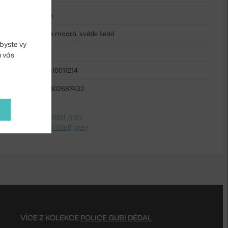
19 cm
světle modrá, světle šedá
byste vy
kov
m vás
GUB-10011214
5710902687432
dite na
Polica Dédal, grey
 Switch to
Dédal Shelf, grey
VÍCE Z KOLEKCE
POLICE GUBI DÉDAL