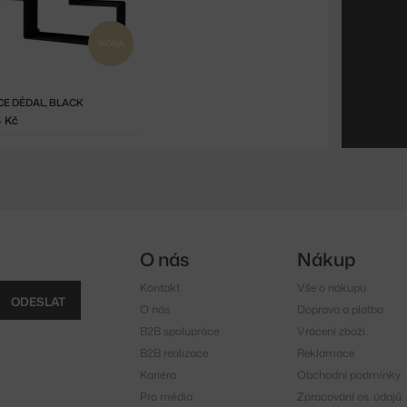
IKONA
CE DÉDAL, BLACK
4 Kč
O nás
Nákup
Kontakt
Vše o nákupu
ODESLAT
O nás
Doprava a platba
B2B spolupráce
Vrácení zboží
B2B realizace
Reklamace
Kariéra
Obchodní podmínky
Pro média
Zpracování os. údajů