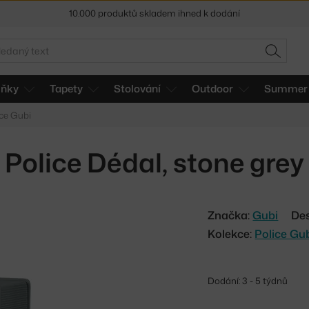
10.000 produktů skladem ihned k dodání
Sleva 5 % pro odběratele
newsletteru
edat
HLEDAT
30 dní na vrácení zboží
lňky
Tapety
Stolování
Outdoor
Summer 
ce Gubi
Police Dédal, stone grey
Značka:
Gubi
Des
Kolekce:
Police Gu
Dodání: 3 - 5 týdnů