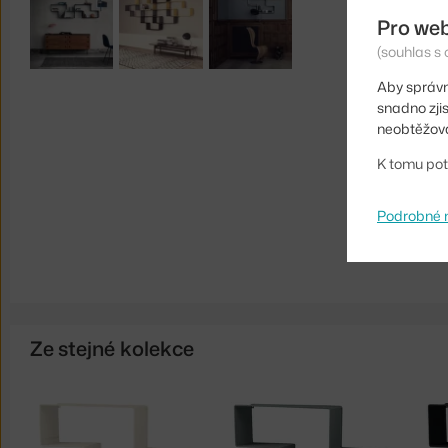
Pro we
(souhlas s 
Aby správn
snadno zji
neobtěžova
K tomu pot
Podrobné 
Ze stejné kolekce