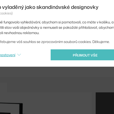
b vyladěný jako skandinávské designovky
Hloubka:
cookies)
Barva:
ě fungovalo vyhledávání, abychom si pamatovali, co máte v košíku, a
Materiál:
stili stav vaší objednávky a nemuseli se pokaždé přihlašovat, abycho
li nevhodnou reklamou.
Kód produktu
řebujeme váš souhlas se zpracováním souborů cookies. Děkujeme.
EAN
nastavení
PŘIJMOUT VŠE
Ste zo Slovenska? Prej
Shopping from the EU?