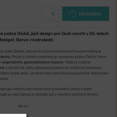
+
DO KOŠÍKU
−
police Dédal, jejíž design pro Gubi navrhl v 50. letech
Matégot. Barva: modrošedá.
utor polic Dédal, jako první začal kombinovat kovové trubky
s
plechu
. Právě z tohoto materiálu je vyrobena police Dédal, která
me
originálním, geometrickým tvarem
. Věšet ji můžete
lně
a docílit tak vždy absolutně jedinečné nástěnné instalace.
blízko vedle sebe, vznikne mezi nimi čtvercový prostor, který také
ostor.
sahuje celkem osm barevných provedení, které k sobě
nujte je mezi sebou a dodejte zdi v interiéru pořádný šmrnc!
49 cm
90 cm