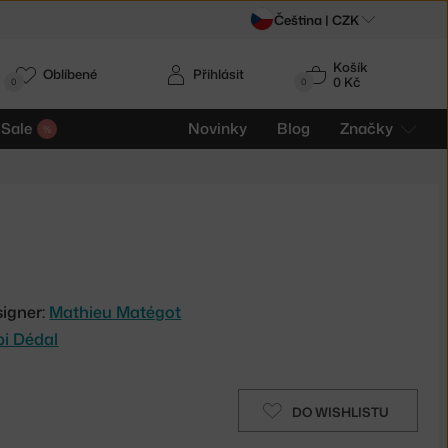
Čeština |
CZK
Košík
Oblíbené
Přihlásit
0 Kč
0
0
Sale
Novinky
Blog
Značky
igner:
Mathieu Matégot
bi Dédal
DO WISHLISTU