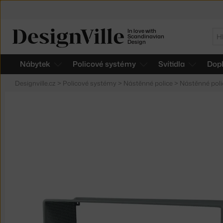
In love with
Hl
Scandinavian
Design
Nábytek
Policové systémy
Svítidla
Dop
Designville.cz
>
Policové systémy
>
Nástěnné police
>
Nástěnné poli