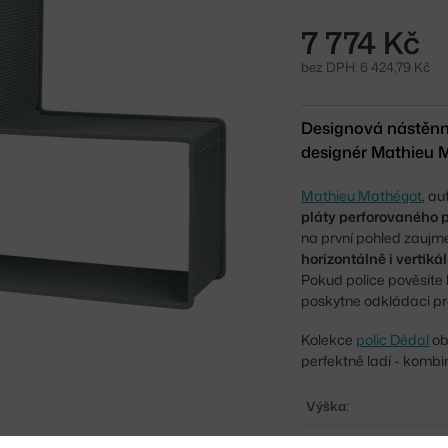
7 774 Kč
bez DPH: 6 424,79 Kč
Designová nástěnná 
designér Mathieu 
Mathieu Mathégot
, a
pláty perforovaného 
na první pohled zauj
horizontálně i vertiká
Pokud police pověsíte 
poskytne odkládací pr
Kolekce
polic Dédal
ob
perfektně ladí - kombi
Výška:
Délka: