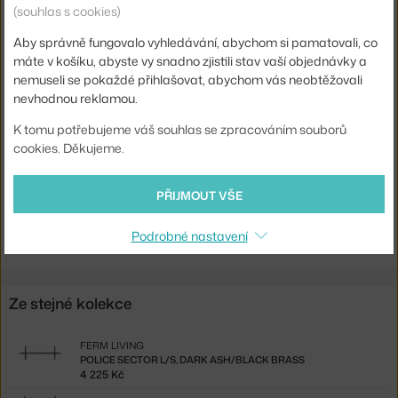
(souhlas s cookies)
Šířka:
54 cm
Hmotnost:
4,2 kg
Aby správně fungovalo vyhledávání, abychom si pamatovali, co
máte v košíku, abyste vy snadno zjistili stav vaší objednávky a
Barva:
černá
nemuseli se pokaždé přihlašovat, abychom vás neobtěžovali
Materiál:
mosaz, jasanové dřevo
nevhodnou reklamou.
Kód produktu
FER-1103402858
K tomu potřebujeme váš souhlas se zpracováním souborů
cookies. Děkujeme.
EAN
5704723258407
PŘIJMOUT VŠE
Ste zo Slovenska? Prejdite na
Polica Sector S/L, dark ash/black
brass
Shopping from the EU? Switch to
Sector Shelf S/L, dark ash/black
Podrobné nastavení
Ze stejné kolekce
FERM LIVING
POLICE SECTOR L/S, DARK ASH/BLACK BRASS
4 225 Kč