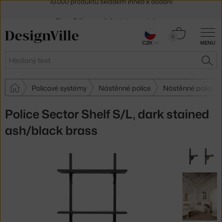
Sleva 5 % pro odběratele
newsletteru
30 dní na vrácení zboží
Košík
0
CZK
MENU
0 Kč
Hledat
HLE
Policové systémy
Nástěnné police
Nástěnné police F
Police Sector Shelf S/L, dark stained
ash/black brass