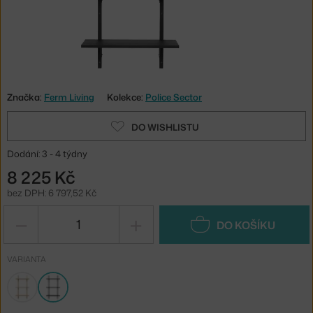
Značka:
Ferm Living
Kolekce:
Police Sector
DO WISHLISTU
Dodání: 3 - 4 týdny
8 225 Kč
bez DPH: 6 797,52 Kč
−
+
DO KOŠÍKU
VARIANTA