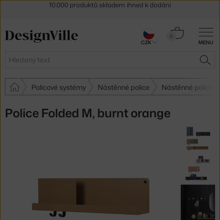
Sleva 5 % pro odběratele
newsletteru
30 dní na vrácení zboží
Košík
0
CZK
MENU
0 Kč
Hledat
HLE
Policové systémy
Nástěnné police
Nástěnné police 
Police Folded M, burnt orange