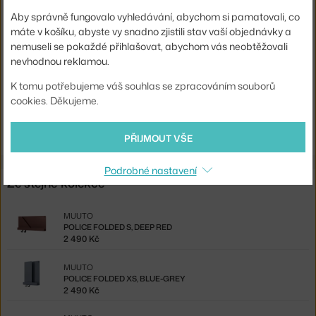
Barva:
oranžová
Aby správně fungovalo vyhledávání, abychom si pamatovali, co
máte v košíku, abyste vy snadno zjistili stav vaší objednávky a
Materiál:
lakovaná ocel
nemuseli se pokaždé přihlašovat, abychom vás neobtěžovali
Kód produktu
MUU-FLDSH63A03
nevhodnou reklamou.
EAN
5713294320529
K tomu potřebujeme váš souhlas se zpracováním souborů
cookies. Děkujeme.
Ste zo Slovenska? Prejdite na
Polica Folded M, burnt orange
Shopping from the EU? Switch to
Folded Shelf M, burnt orange
PŘIJMOUT VŠE
Podrobné nastavení
Ze stejné kolekce
MUUTO
POLICE FOLDED S, DEEP RED
2 490 Kč
MUUTO
POLICE FOLDED XS, BLUE-GREY
2 490 Kč