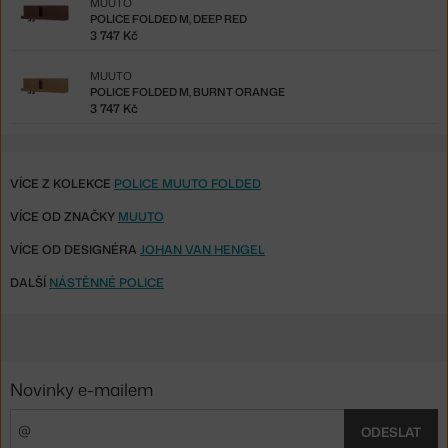
MUUTO
POLICE FOLDED M, DEEP RED
3 747 Kč
MUUTO
POLICE FOLDED M, BURNT ORANGE
3 747 Kč
VÍCE Z KOLEKCE
POLICE MUUTO FOLDED
VÍCE OD ZNAČKY
MUUTO
VÍCE OD DESIGNÉRA
JOHAN VAN HENGEL
DALŠÍ
NÁSTĚNNÉ POLICE
Novinky e-mailem
ODESLAT