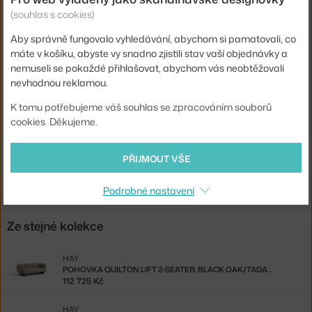
Hloubka:
109 cm
(souhlas s cookies)
Šířka:
287 cm
Aby správně fungovalo vyhledávání, abychom si pamatovali, co
máte v košíku, abyste vy snadno zjistili stav vaší objednávky a
Barva:
tmavě šedá
nemuseli se pokaždé přihlašovat, abychom vás neobtěžovali
Materiál:
dřevo, textilní potah
nevhodnou reklamou.
Typ pohovky:
3-místná
K tomu potřebujeme váš souhlas se zpracováním souborů
cookies. Děkujeme.
Kód produktu
HAY-9412516252691
Ste zo Slovenska? Prejdite na
Quilton Comb. 1, Linara / 196
PŘIJMOUT VŠE
Shopping from the EU? Switch to
Quilton Comb.1, Linara 196
Podrobné nastavení
Ze stejné kolekce
HAY
POHOVKA QUILTON LIFT 2-SEATER, BLACK OAK/TADAO 720
112 725 Kč
HAY