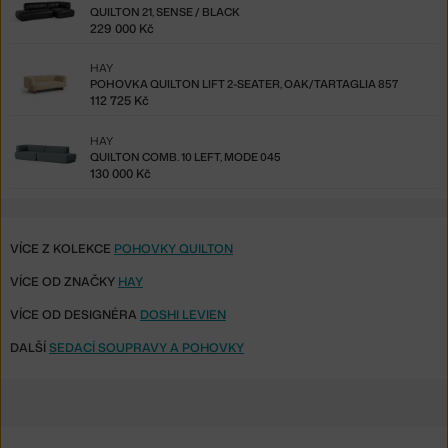
QUILTON 21, SENSE / BLACK
229 000 Kč
HAY
POHOVKA QUILTON LIFT 2-SEATER, OAK/TARTAGLIA 857
112 725 Kč
HAY
QUILTON COMB. 10 LEFT, MODE 045
130 000 Kč
VÍCE Z KOLEKCE
POHOVKY QUILTON
VÍCE OD ZNAČKY
HAY
VÍCE OD DESIGNÉRA
DOSHI LEVIEN
DALŠÍ
SEDACÍ SOUPRAVY A POHOVKY