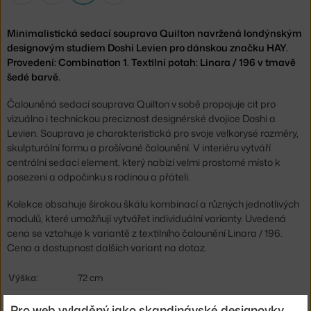
Minimalistická sedací souprava Quilton navržená londýnským
designovým studiem Doshi Levien pro dánskou značku HAY.
Provedení: Combination 1. Textilní potah: Linara / 196 v tmavě
šedé barvě.
Čalouněná sedací souprava Quilton v sobě propojuje cit pro
vizuálno i technickou preciznost designérské dvojice Doshi a
Levien. Souprava je charakteristická pro svoje velkorysé rozměry,
skulpturální formu a prošívané čalounění. V interiéru vytváří
centrální sedací element, který nabízí velmi prostorné místo k
posezení a odpočinku s rodinou a přáteli.
Kolekce obsahuje širokou škálu kombinací a různých jednotlivých
modulů, které umožňují vytvářet individuální varianty. Uvedená
cena se vztahuje k variantě z textilního čalounění Linara / 196.
Cena a dostupnost dalších variant na dotaz.
Výška:
72 cm
Výška sedáku:
41 cm
Pro web vyladěný jako skandinávské designovky