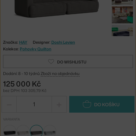
Značka:
HAY
Designer:
Doshi Levien
Kolekce:
Pohovky Quilton
DO WISHLISTU
Dodání: 8 - 10 týdnů
Zboží na objednávku
125 000 Kč
bez DPH: 103 305,79 Kč
−
+
DO KOŠÍKU
VARIANTA