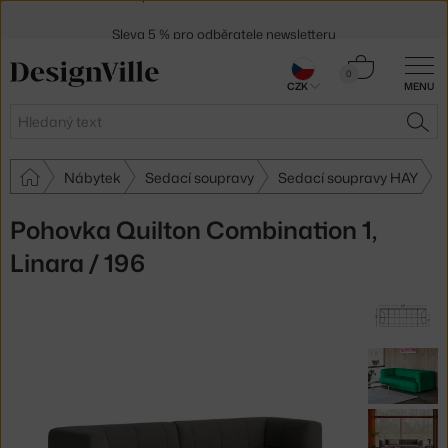
Sleva 5 % pro odběratele
newsletteru
30 dní na vrácení zboží
Košík
0
CZK
MENU
0 Kč
Hledat
HLE
Nábytek
Sedací soupravy
Sedací soupravy HAY
Pohovka Quilton Combination 1,
Linara / 196