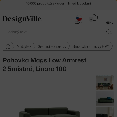
Sleva 5 % pro odběratele
newsletteru
30 dní na vrácení zboží
Košík
0
CZK
MENU
0 Kč
Hledat
HLE
Nábytek
Sedací soupravy
Sedací soupravy HAY
Pohovka Mags Low Armrest
2.5místná, Linara 100