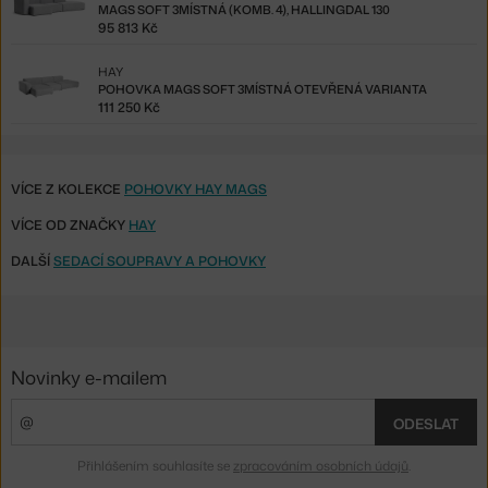
MAGS SOFT 3MÍSTNÁ (KOMB. 4), HALLINGDAL 130
95 813 Kč
HAY
POHOVKA MAGS SOFT 3MÍSTNÁ OTEVŘENÁ VARIANTA
111 250 Kč
VÍCE Z KOLEKCE
POHOVKY HAY MAGS
VÍCE OD ZNAČKY
HAY
DALŠÍ
SEDACÍ SOUPRAVY A POHOVKY
Novinky e-mailem
ODESLAT
Přihlášením souhlasíte se
zpracováním osobních údajů
.