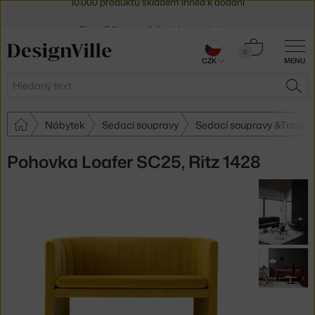
Sleva 5 % pro odběratele
newsletteru
30 dní na vrácení zboží
Košík
0
CZK
MENU
0 Kč
Hledat
HLE
Nábytek
Sedací soupravy
Sedací soupravy &Traditi
Pohovka Loafer SC25, Ritz 1428