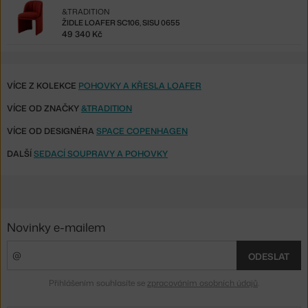
&TRADITION
ŽIDLE LOAFER SC106, SISU 0655
49 340 Kč
VÍCE Z KOLEKCE
POHOVKY A KŘESLA LOAFER
VÍCE OD ZNAČKY
&TRADITION
VÍCE OD DESIGNÉRA
SPACE COPENHAGEN
DALŠÍ
SEDACÍ SOUPRAVY A POHOVKY
Novinky e-mailem
ODESLAT
Přihlášením souhlasíte se
zpracováním osobních údajů
.