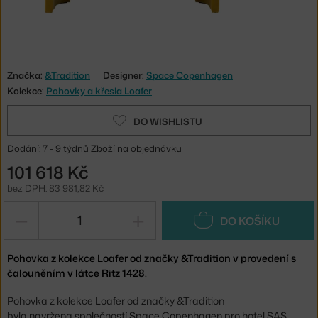
Značka:
&Tradition
Designer:
Space Copenhagen
Kolekce:
Pohovky a křesla Loafer
DO WISHLISTU
Dodání: 7 - 9 týdnů
Zboží na objednávku
101 618 Kč
bez DPH: 83 981,82 Kč
−
+
DO KOŠÍKU
Pohovka z kolekce Loafer od značky &Tradition v provedení s
čalouněním v látce Ritz 1428.
Pohovka z kolekce Loafer od značky &Tradition
byla navržena společností Space Copenhagen pro hotel SAS