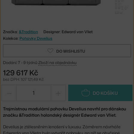
Značka:
&Tradition
Designer: Edward van Vliet
Kolekce:
Pohovky Develius
DO WISHLISTU
Dodání: 7 - 9 týdnů
Zboží na objednávku
129 617 Kč
bez DPH: 107 121,49 Kč
−
+
DO KOŠÍKU
Trojmístnou modulární pohovku Develius navrhl pro dánskou
značku &Tradition holandský designér Edward van Vliet.
Develius je ztělesněním lenošení v luxusu. Záměrem návrháře
Edwarda van Vlieta bylo vytvořit pohovku, na níž se obyčejné