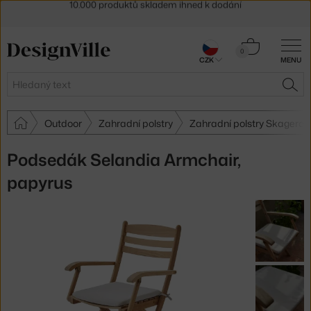
Sleva 5 % pro odběratele
newsletteru
30 dní na vrácení zboží
Košík
0
CZK
MENU
0 Kč
Hledat
HLE
Outdoor
Zahradní polstry
Zahradní polstry Skagerak
Podsedák Selandia Armchair,
papyrus