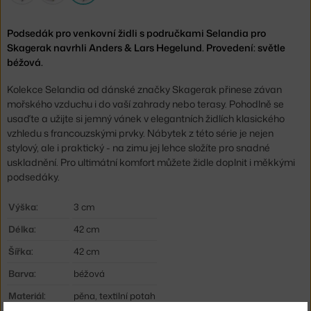
Podsedák pro venkovní židli s područkami Selandia pro
Skagerak navrhli Anders & Lars Hegelund. Provedení: světle
béžová.
Kolekce Selandia od dánské značky Skagerak přinese závan
mořského vzduchu i do vaší zahrady nebo terasy. Pohodlně se
usaďte a užijte si jemný vánek v elegantních židlích klasického
vzhledu s francouzskými prvky. Nábytek z této série je nejen
stylový, ale i praktický - na zimu jej lehce složíte pro snadné
uskladnění. Pro ultimátní komfort můžete židle doplnit i měkkými
podsedáky.
Výška:
3 cm
Délka:
42 cm
Šířka:
42 cm
Barva:
béžová
Materiál:
pěna, textilní potah