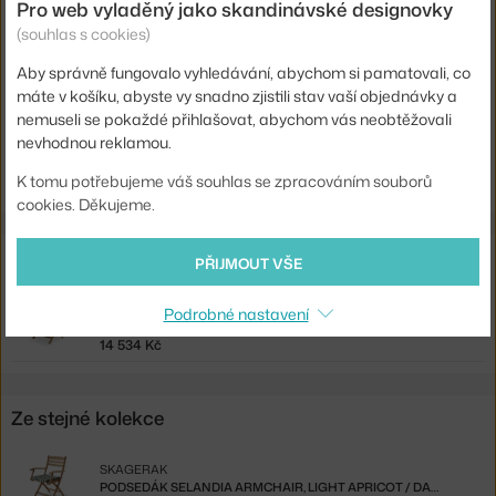
Pro web vyladěný jako skandinávské designovky
Kód produktu
SKA-1961142
(souhlas s cookies)
EAN
5706420116622
Aby správně fungovalo vyhledávání, abychom si pamatovali, co
máte v košíku, abyste vy snadno zjistili stav vaší objednávky a
Ste zo Slovenska? Prejdite na
Podsedák Selandia Armchair,
nemuseli se pokaždé přihlašovat, abychom vás neobtěžovali
papyrus
nevhodnou reklamou.
Shopping from the EU? Switch to
Selandia Armchair Cushion,
papyrus
K tomu potřebujeme váš souhlas se zpracováním souborů
cookies. Děkujeme.
Související produkty
PŘIJMOUT VŠE
SKAGERAK
Podrobné nastavení
ŽIDLE S PODRUČKAMI SELANDIA
14 534 Kč
Ze stejné kolekce
SKAGERAK
PODSEDÁK SELANDIA ARMCHAIR, LIGHT APRICOT / DARK GREEN STRIPE