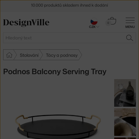
10.000 produktů skladem ihned k dodání
Sleva 5 % pro odběratele
newsletteru
Košík
0
30 dní na vrácení zboží
CZK
MENU
0 Kč
Hledat
HLE
Stolování
Tácy a podnosy
Podnos Balcony Serving Tray