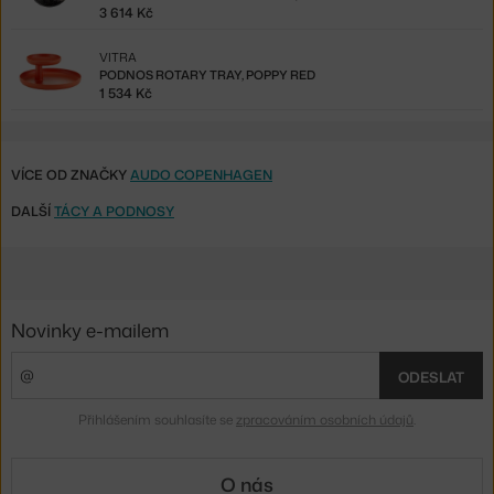
3 614 Kč
VITRA
PODNOS ROTARY TRAY, POPPY RED
1 534 Kč
VÍCE OD ZNAČKY
AUDO COPENHAGEN
DALŠÍ
TÁCY A PODNOSY
Novinky e-mailem
ODESLAT
Přihlášením souhlasíte se
zpracováním osobních údajů
.
O nás