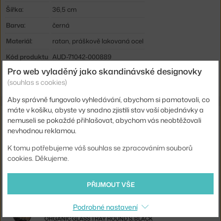
Šířka:
36,5 cm
Barva:
černá
Materiál:
ratan, práškově lakovaná ocel
Kód produktu
AUD-71042-000889
Pro web vyladěný jako skandinávské designovky
EAN
5709262078363
(souhlas s cookies)
Aby správně fungovalo vyhledávání, abychom si pamatovali, co
máte v košíku, abyste vy snadno zjistili stav vaší objednávky a
Také by se vám mohlo líbit
nemuseli se pokaždé přihlašovat, abychom vás neobtěžovali
nevhodnou reklamou.
FERM LIVING
K tomu potřebujeme váš souhlas se zpracováním souborů
TÁC GRIB, BLACK
1 690 Kč
cookies. Děkujeme.
NORMANN COPENHAGEN
MÍSA CHUB M, ASH
PŘIJMOUT VŠE
788 Kč
Podrobné nastavení
ETHNICRAFT
ORGANIC GLASS TRAY ROUND S, BLACK