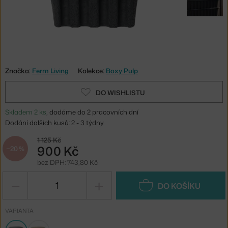
Značka:
Ferm Living
Kolekce:
Boxy Pulp
DO WISHLISTU
Skladem 2 ks
, dodáme do 2 pracovních dní
Dodání dalších kusů: 2 - 3 týdny
1 125 Kč
900 Kč
−20 %
bez DPH: 743,80 Kč
−
+
DO KOŠÍKU
VARIANTA