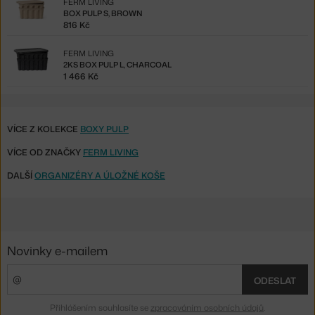
FERM LIVING
BOX PULP S, BROWN
816 Kč
FERM LIVING
2KS BOX PULP L, CHARCOAL
1 466 Kč
VÍCE Z KOLEKCE
BOXY PULP
VÍCE OD ZNAČKY
FERM LIVING
DALŠÍ
ORGANIZÉRY A ÚLOŽNÉ KOŠE
Novinky e-mailem
ODESLAT
Přihlášením souhlasíte se
zpracováním osobních údajů
.