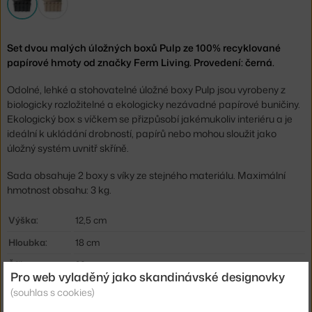
Set dvou malých úložných boxů Pulp ze 100% recyklované
papírové hmoty od značky Ferm Living. Provedení: černá.
Odolné, lehké a stohovatelné úložné boxy Pulp jsou vyrobeny z
biologicky rozložitelné a ekologicky nezávadné papírové buničiny.
Ekologický box s víčkem se přizpůsobí jakémukoliv interiéru a je
ideální k ukládání drobností, papírů nebo mohou sloužit jako
úložný systém uvnitř skříně.
Sada obsahuje 2 boxy s víky ze stejného materiálu. Maximální
hmotnost obsahu: 3 kg.
Výška:
12,5 cm
Hloubka:
18 cm
Šířka:
28 cm
Pro web vyladěný jako skandinávské designovky
Barva:
černá
(souhlas s cookies)
Materiál:
recyklovaný papír