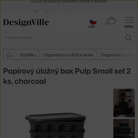
Sleva 5 % pro odběratele
newsletteru
30 dní na vrácení zboží
Košík
0
CZK
MENU
0 Kč
Hledat
HLE
Doplňky
Organizéry a úložné koše
Organizéry a úložn
Papírový úložný box Pulp Small set 2
ks, charcoal