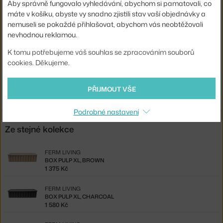
Aby správně fungovalo vyhledávání, abychom si pamatovali, co
máte v košíku, abyste vy snadno zjistili stav vaší objednávky a
Info k
Otřete suchým hadříkem. Uchovávejte mimo vlhké
produktu:
prostory.
nemuseli se pokaždé přihlašovat, abychom vás neobtěžovali
nevhodnou reklamou.
Kód produktu
FER-1104272366
K tomu potřebujeme váš souhlas se zpracováním souborů
EAN
5704723353522
cookies. Děkujeme.
Ste zo Slovenska? Prejdite na
2ks box Pulp S, charcoal
PŘIJMOUT VŠE
Shopping from the EU? Switch to
Pulp Box S, charcoal
Podrobné nastavení
Ze stejné kolekce
FERM LIVING
BOX PULP XL, BROWN
1 375 Kč
FERM LIVING
BOX PULP XL, CHARCOAL
1 580 Kč