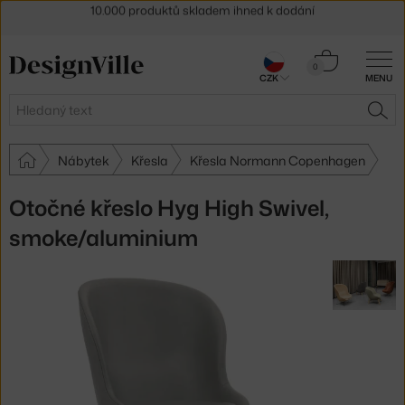
Sleva 5 % pro odběratele
newsletteru
30 dní na vrácení zboží
Košík
0
CZK
MENU
0 Kč
Hledat
HLE
Nábytek
Křesla
Křesla Normann Copenhagen
Otočné křeslo Hyg High Swivel,
smoke/aluminium