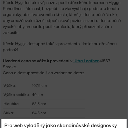
Křeslo Hyg dostalo svůj název podle dánského fenoménu Hygge.
Pohodlnost, útulnost, bezpečí - to vše vystihuje podstatu tohoto
organicky, oble tvarovaného křesla, které je dostatečně široké,
aby umožňovalo různé odpočinkové pozice sezení a dostatečně
vysoké, aby umocnilo pocit komfortu, který při sezení v něm
zakusíte.
Křeslo Hyg je dostupné také v provedení s klasickou dřevěnou
podnoží.
Uvedená cena se váže k provedení v
Ultra Leather
41567
Smoke.
Cena a dostupnost dalších variant na dotaz.
Výška:
107,5 cm
Výška sedáku:
40 cm
Hloubka:
83,5 cm
Šířka:
84,5 cm
Područky:
bez područek
Pro web vyladěný jako skandinávské designovky