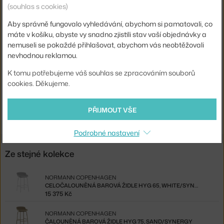
Barva:
koňak
(souhlas s cookies)
Materiál:
kůže, hliník
Aby správně fungovalo vyhledávání, abychom si pamatovali, co
máte v košíku, abyste vy snadno zjistili stav vaší objednávky a
Sedák:
čalouněný
nemuseli se pokaždé přihlašovat, abychom vás neobtěžovali
Podnož:
kov, otočná
nevhodnou reklamou.
Kód produktu
NCP-709217-ULTRA41567-ALU
K tomu potřebujeme váš souhlas se zpracováním souborů
cookies. Děkujeme.
Ste zo Slovenska? Prejdite na
Hyg High Swivel, smoke/aluminium
Shopping from the EU? Switch to
Hyg Lounge Chair High Swivel,
PŘIJMOUT VŠE
smoke/aluminium
Podrobné nastavení
Ze stejné kolekce
NORMANN COPENHAGEN
CELOČALOUNĚNÁ BAROVÁ ŽIDLE HYG 65, WHITE/SYNERGY
15 375 Kč
NORMANN COPENHAGEN
ČALOUNĚNÁ BAROVÁ ŽIDLE HYG 75, SAND/SYNERGY